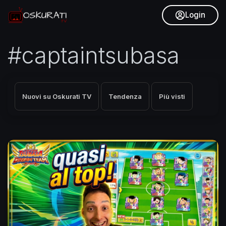
Login
#captaintsubasa
Nuovi su Oskurati TV
Tendenza
Più visti