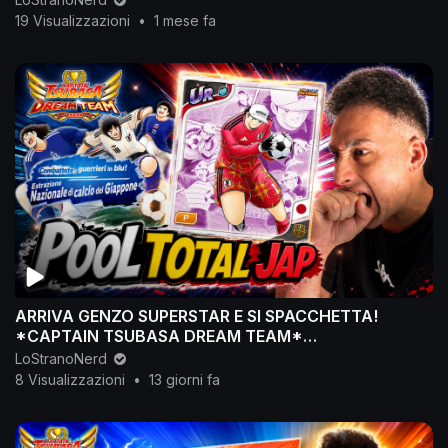
19 Visualizzazioni
•
1 mese fa
ARRIVA GENZO SUPERSTAR E SI SPACCHETTA!
*CAPTAIN TSUBASA DREAM TEAM*
#captaintsubasadreamteam
LoStranoNerd
8 Visualizzazioni
•
13 giorni fa