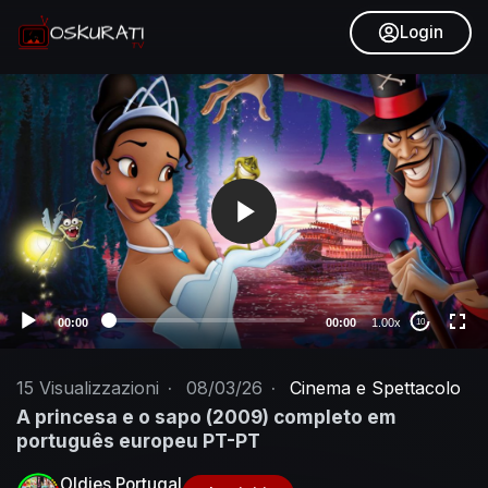
Login
V
i
d
e
o
P
l
a
y
e
00:00
00:00
1.00x
10
r
15
Visualizzazioni
·
08/03/26
·
Cinema e Spettacolo
A princesa e o sapo (2009) completo em
português europeu PT-PT
Oldies Portugal