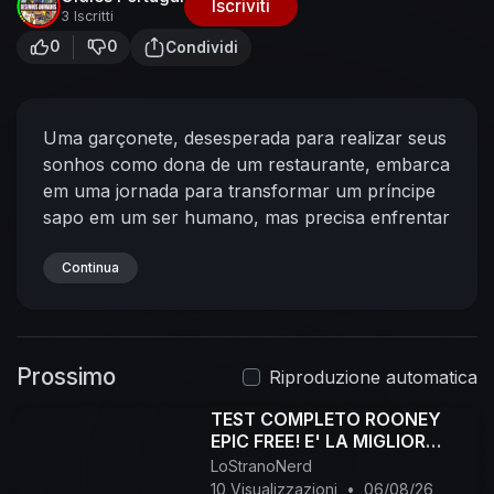
Iscriviti
3 Iscritti
0
0
Condividi
Uma garçonete, desesperada para realizar seus
sonhos como dona de um restaurante, embarca
em uma jornada para transformar um príncipe
sapo em um ser humano, mas precisa enfrentar
o mesmo problema depois de beijá-lo.
Continua
Prossimo
Riproduzione automatica
TEST COMPLETO ROONEY
EPIC FREE! E' LA MIGLIOR
SCELTA? #efootball
LoStranoNerd
10 Visualizzazioni
•
06/08/26