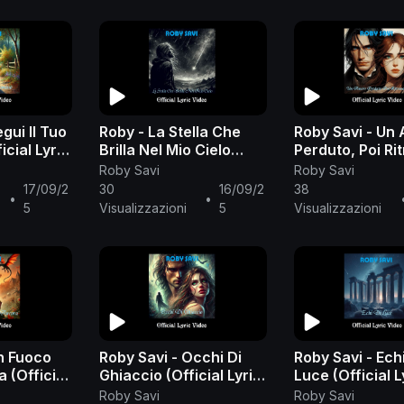
gui Il Tuo
Roby - La Stella Che
Roby Savi - Un
cial Lyric
Brilla Nel Mio Cielo
Perduto, Poi Ri
(Official Lyric Video)
(Official Lyric 
Roby Savi
Roby Savi
17/09/2
30
16/09/2
38
•
•
5
Visualizzazioni
5
Visualizzazioni
n Fuoco
Roby Savi - Occhi Di
Roby Savi - Echi
 (Official
Ghiaccio (Official Lyric
Luce (Official L
Video)
Video)
Roby Savi
Roby Savi