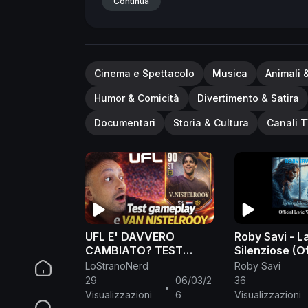
#CrackerIsland
Continua
Cinema e Spettacolo
Musica
Animali 
Humor & Comicità
Divertimento & Satira
Documentari
Storia & Cultura
Canali T
UFL E' DAVVERO
Roby Savi - L
CAMBIATO? TEST
Silenziose (Of
GAMEPLAY E VAN
Lyric Video)
LoStranoNerd
Roby Savi
NISTELROOY BABY!
29
06/03/2
36
•
Visualizzazioni
6
Visualizzazioni