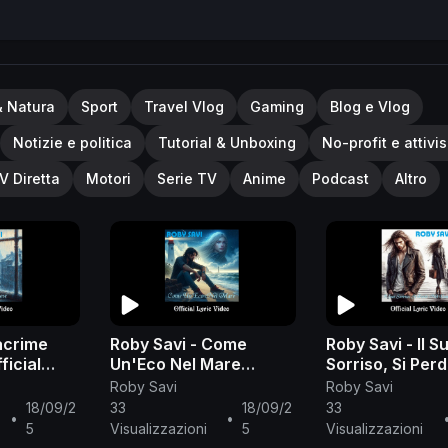
& Natura
Sport
Travel Vlog
Gaming
Blog e Vlog
Notizie e politica
Tutorial & Unboxing
No-profit e attivi
V Diretta
Motori
Serie TV
Anime
Podcast
Altro
acrime
Roby Savi - Come
Roby Savi - Il S
ficial
Un'Eco Nel Mare
Sorriso, Si Per
(Official Lyric Video)
Vento (Official 
Roby Savi
Roby Savi
Video)
18/09/2
33
18/09/2
33
•
•
5
Visualizzazioni
5
Visualizzazioni