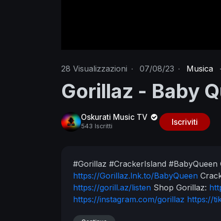
28
Visualizzazioni
·
07/08/23
·
Musica
Gorillaz - Baby Q
Oskurati Music TV
Iscriviti
543 Iscritti
#Gorillaz #CrackerIsland #BabyQueen
https://Gorillaz.lnk.to/BabyQueen
Crack
https://gorill.az/listen
Shop Gorillaz:
htt
https://instagram.com/gorillaz​
https://t
https://facebook.com/gorillaz​
https://g