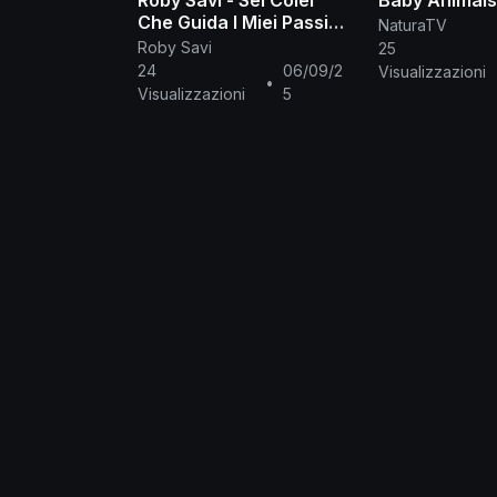
Roby Savi - Sei Colei
Baby Animals
Che Guida I Miei Passi
NaturaTV
(Official Lyric Video)
Roby Savi
25
24
06/09/2
Visualizzazioni
•
Visualizzazioni
5