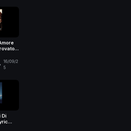
 Amore
trovato
Video)
16/09/2
•
5
 Di
yric