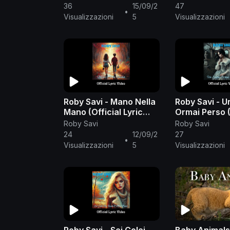
36
15/09/2
47
•
Visualizzazioni
5
Visualizzazioni
Roby Savi - Mano Nella
Roby Savi - 
Mano (Official Lyric
Ormai Perso (
Video)
Lyric Video)
Roby Savi
Roby Savi
24
12/09/2
27
•
Visualizzazioni
5
Visualizzazioni