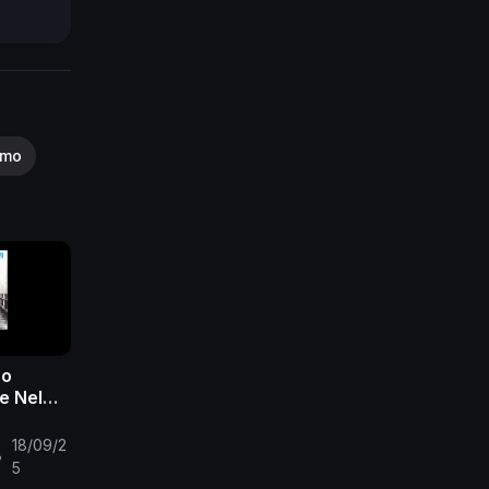
smo
uo
de Nel
Lyric
18/09/2
•
5