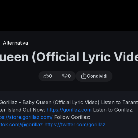
·
Alternativa
ueen (Official Lyric Vid
0
0
Condividi
Gorillaz - Baby Queen (Official Lyric Video)
Listen to Tarant
er Island Out Now:
https://gorillaz.com
Listen to Gorillaz:
ps://store.gorillaz.com/
Follow Gorillaz:
iktok.com/@gorillaz
https://twitter.com/gorillaz​
orillaz.com
Video by Ricardo Izquierdo
#Gorillaz #BabyQue