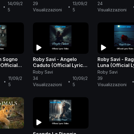
14/09/2
29
13/09/2
24
•
•
5
Visualizzazioni
5
Visualizzazioni
Un Sogno
Roby Savi - Angelo
Roby Savi - Rag
Official
Caduto (Official Lyric
Luna (Official L
Video)
Video)
Roby Savi
Roby Savi
11/09/2
34
10/09/2
39
•
•
5
Visualizzazioni
5
Visualizzazioni