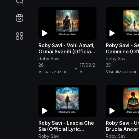
Roby Savi - Volti Amati,
Roby Savi - Se
Ormai Svaniti (Official
Cammino (Offi
Lyric Video)
Video)
Roby Savi
Roby Savi
26
17/09/2
35
•
Visualizzazioni
5
Visualizzazioni
Roby Savi - Lascia Che
Roby Savi - U
Sia (Official Lyric
Brucia Ancora
Video)
Lyric Video)
Roby Savi
Roby Savi