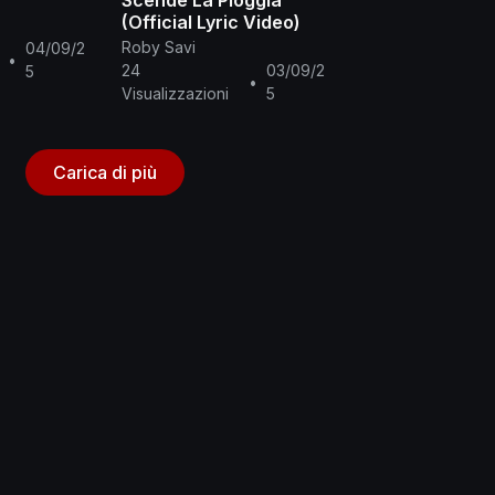
Scende La Pioggia
(Official Lyric Video)
Roby Savi
04/09/2
•
24
03/09/2
5
•
Visualizzazioni
5
Carica di più