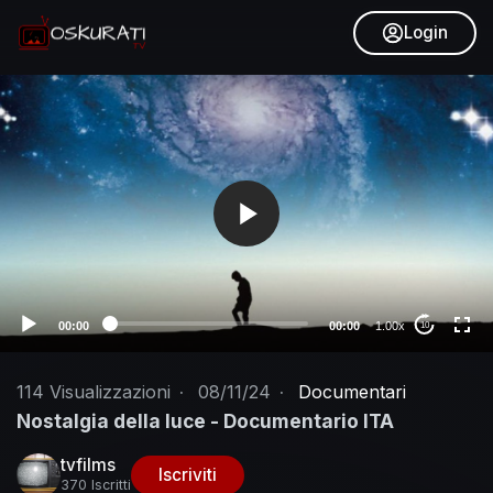
Login
V
i
d
e
o
P
l
a
y
e
00:00
00:00
1.00x
10
r
114
Visualizzazioni
·
08/11/24
·
Documentari
Nostalgia della luce - Documentario ITA
tvfilms
Iscriviti
370 Iscritti