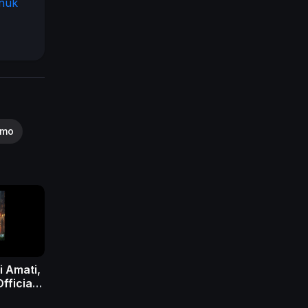
fnuk
smo
i Amati,
fficial