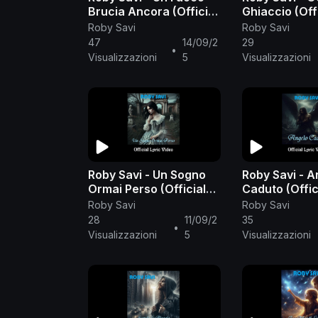
Brucia Ancora (Official
Ghiaccio (Offi
Lyric Video)
Video)
Roby Savi
Roby Savi
47
14/09/2
29
•
Visualizzazioni
5
Visualizzazioni
Roby Savi - Un Sogno
Roby Savi - A
Ormai Perso (Official
Caduto (Offici
Lyric Video)
Video)
Roby Savi
Roby Savi
28
11/09/2
35
•
Visualizzazioni
5
Visualizzazioni