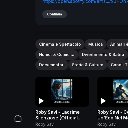
https://open.spotify.com/artis....t/0P
Subscribe:
https://pgfnuk.lnk.to/youtu
Continua
Cinema e Spettacolo
Musica
Animali 
Humor & Comicità
Divertimento & Satira
Documentari
Storia & Cultura
Canali T
Roby Savi - Lacrime
Roby Savi - 
Silenziose (Official
Un'Eco Nel M
Lyric Video)
(Official Lyri
Roby Savi
Roby Savi