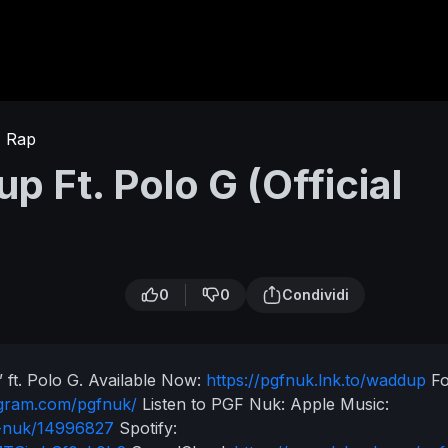
Rap
 Ft. Polo G (Official
0
0
Condividi
ft. Polo G. Available Now:
https://pgfnuk.lnk.to/waddup
Fo
agram.com/pgfnuk/
Listen to PGF Nuk:
Apple Music:
gf-nuk/14996827
Spotify: