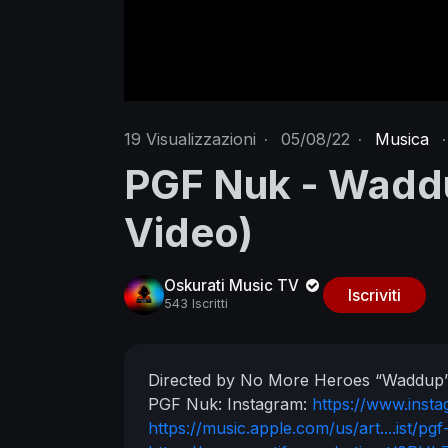
19
Visualizzazioni
·
05/08/22
·
Musica
·
PGF Nuk - Waddup
Video)
Oskurati Music TV
Iscriviti
543 Iscritti
Directed by No More Heroes
“Waddup” 
PGF Nuk:
Instagram:
https://www.inst
https://music.apple.com/us/art....ist/p