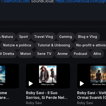
Uh7TSiwhSf0xL0b6
SoundCloud:
https://soundcloud.com/pg
be
#PGFNuk #PoloG #Waddup
& Natura
Sport
Travel Vlog
Gaming
Blog e Vlog
Notizie e politica
Tutorial & Unboxing
No-profit e attivi
V Diretta
Motori
Serie TV
Anime
Podcast
Altro
Come
Roby Savi - Il Suo
Roby Savi - Volt
are
Sorriso, Si Perde Nel
Ormai Svaniti (O
c Video)
Vento (Official Lyric
Lyric Video)
Roby Savi
Roby Savi