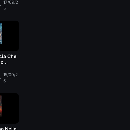
17/09/2
•
5
scia Che
ic
15/09/2
•
5
no Nella