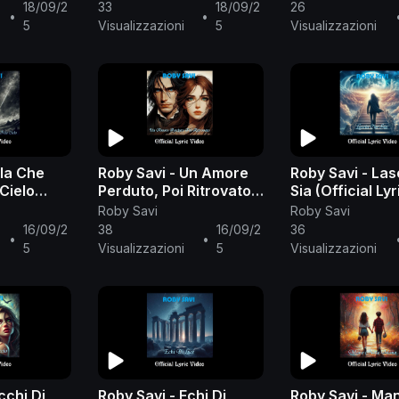
Video)
18/09/2
33
18/09/2
26
•
•
5
Visualizzazioni
5
Visualizzazioni
lla Che
Roby Savi - Un Amore
Roby Savi - La
 Cielo
Perduto, Poi Ritrovato
Sia (Official Lyr
c Video)
(Official Lyric Video)
Video)
Roby Savi
Roby Savi
16/09/2
38
16/09/2
36
•
•
5
Visualizzazioni
5
Visualizzazioni
cchi Di
Roby Savi - Echi Di
Roby Savi - Ma