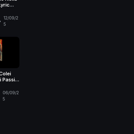
Lyric
12/09/2
•
5
Colei
i Passi
Video)
06/09/2
•
5