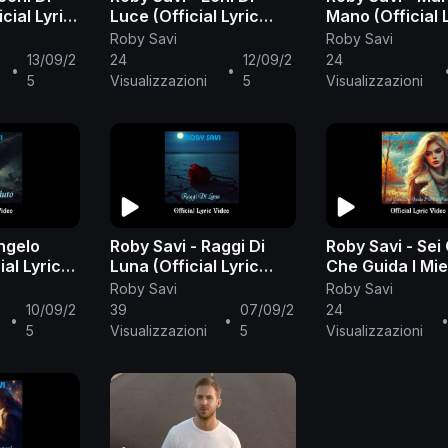
cial Lyric
Luce (Official Lyric
Mano (Official 
Video)
Video)
Roby Savi
Roby Savi
13/09/2
24
12/09/2
24
•
•
5
Visualizzazioni
5
Visualizzazioni
ngelo
Roby Savi - Raggi Di
Roby Savi - Sei 
al Lyric
Luna (Official Lyric
Che Guida I Mie
Video)
(Official Lyric 
Roby Savi
Roby Savi
10/09/2
39
07/09/2
24
•
•
5
Visualizzazioni
5
Visualizzazioni