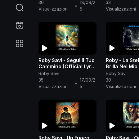
36
18/09/2
33
•
Visualizzazioni
5
Visualizzazioni
Roby Savi - Segui Il Tuo
Roby - La Ste
Cammino (Official Lyric
Brilla Nel Mio
Video)
(Official Lyri
Roby Savi
Roby Savi
35
17/09/2
30
•
Visualizzazioni
5
Visualizzazioni
Roby Savi - Un Fuoco
Roby Savi - O