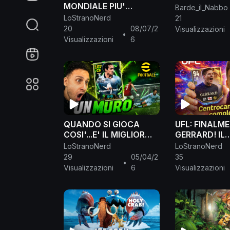
MONDIALE PIU'
Barde_il_Nabbo
COMPLETO!
LoStranoNerd
21
#efootball26
20
08/07/2
Visualizzazioni
•
Visualizzazioni
6
QUANDO SI GIOCA
UFL: FINALM
COSI'...E' IL MIGLIOR
GERRARD! IL
GIOCO DI CALCIO!
CENTROCAM
LoStranoNerd
LoStranoNerd
SUPER NESTA!
COMPLETO! #
29
05/04/2
35
•
#efootball
Visualizzazioni
6
Visualizzazioni