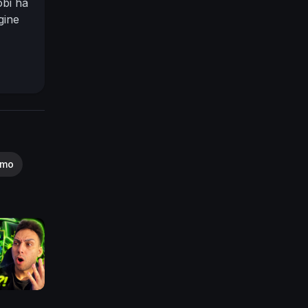
obi ha
gine
smo