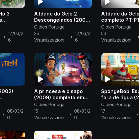
lo 3
A Idade do Gelo 2
A Idade do Gel
s
Descongelados (2006)
completo PT-P
(2009)
completo português de
Oldies Portugal
Oldies Portugal
tuguês de
Portugal
17/03/2
35
17/03/2
53
•
•
6
Visualizzazioni
6
Visualizzazioni
(2002)
A princesa e o sapo
SpongeBob: Es
(2009) completo em
fora de água (
ropeu PT-
português europeu PT-
completo em
Oldies Portugal
Oldies Portugal
PT
português eur
08/03/2
15
08/03/2
17
•
•
PT
6
Visualizzazioni
6
Visualizzazioni