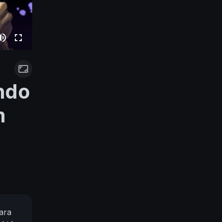
ando
m
Sara