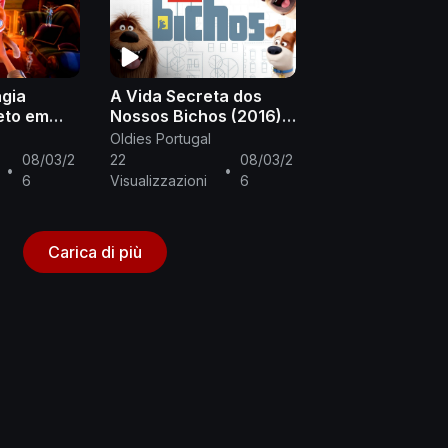
gia
A Vida Secreta dos
eto em
Nossos Bichos (2016)
ropeu PT-
completo em
Oldies Portugal
português europeu PT-
08/03/2
22
08/03/2
•
•
PT
6
Visualizzazioni
6
Carica di più