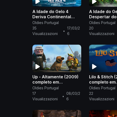
A Idade do Gelo 4
A Idade do Ge
Deriva Continental
Despertar do
(2012) completo
Dinossauros 
Oldies Portugal
Oldies Portugal
português de Portugal
completo por
35
17/03/2
20
•
Portugal
Visualizzazioni
6
Visualizzazioni
Up - Altamente (2009)
Lilo & Stitch 
completo em
completo em
português europeu PT-
português eu
Oldies Portugal
Oldies Portugal
PT
PT
17
08/03/2
22
•
Visualizzazioni
6
Visualizzazioni