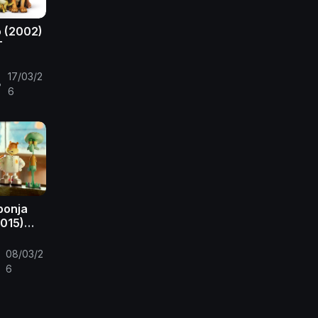
o (2002)
T
17/03/2
•
6
ponja
2015)
opeu PT-
08/03/2
•
6