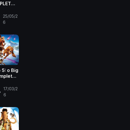
PLETO!
ball
25/05/2
•
6
 5: o Big
ompleto
de
17/03/2
•
6