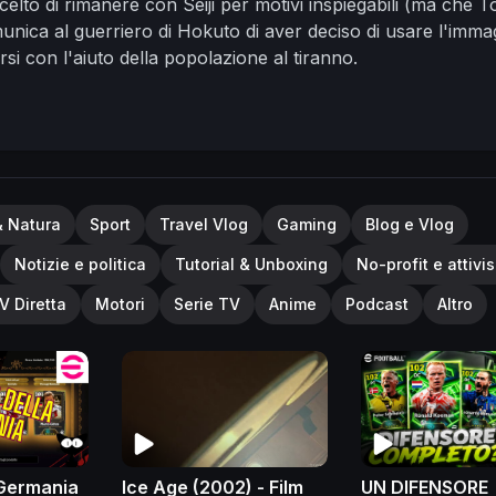
elto di rimanere con Seiji per motivi inspiegabili (ma che T
nica al guerriero di Hokuto di aver deciso di usare l'imma
larsi con l'aiuto della popolazione al tiranno.
& Natura
Sport
Travel Vlog
Gaming
Blog e Vlog
Notizie e politica
Tutorial & Unboxing
No-profit e attivi
V Diretta
Motori
Serie TV
Anime
Podcast
Altro
a Germania
Ice Age (2002) - Film
UN DIFENSORE