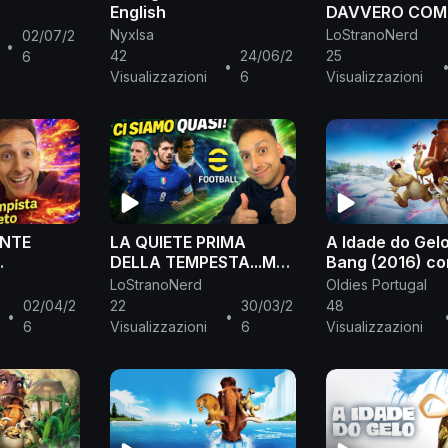
English
DAVVERO COM
ANALISI! #efoot
NyxIsa
LoStranoNerd
02/07/2
•
42
24/06/2
25
6
•
Visualizzazioni
6
Visualizzazioni
ENTE
LA QUIETE PRIMA
A Idade do Gelo
DELLA TEMPESTA...MA
Bang (2016) c
PISTA
CHE GATTUSO!!
em português 
LoStranoNerd
Oldies Portugal
ufl
#efootball
Portugal
02/04/2
22
30/03/2
48
•
•
6
Visualizzazioni
6
Visualizzazioni