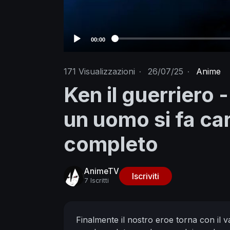
00:00
171
Visualizzazioni
·
26/07/25
·
Anime
Ken il guerriero 
un uomo si fa car
completo
AnimeTV
Iscriviti
7 Iscritti
Finalmente il nostro eroe torna con il v