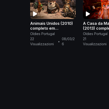
Animais Unidos (2010)
A Casa da Ma
completo em
(2013) compl
português europeu PT-
português eu
Oldies Portugal
Oldies Portugal
PT
PT
22
08/03/2
21
•
Visualizzazioni
6
Visualizzazioni