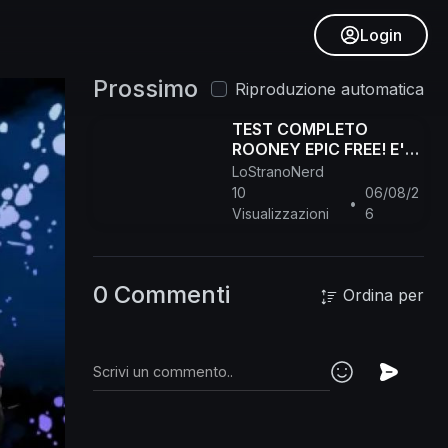
Login
Prossimo
Riproduzione automatica
TEST COMPLETO
ROONEY EPIC FREE! E'
LA MIGLIOR SCELTA?
LoStranoNerd
#efootball
10
06/08/2
•
Visualizzazioni
6
0 Commenti
Ordina per