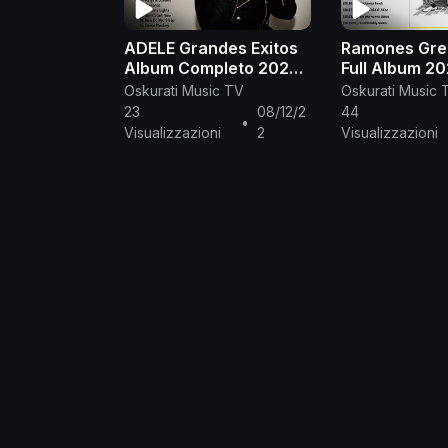
ADELE Grandes Exitos
Ramones Grea
Album Completo 2020
Full Album 2021 B
- Top 20 Mejores
Songs of Ramon
Oskurati Music TV
Oskurati Music 
Canciones De ADELE
Best Of Clas
23
08/12/2
44
•
Of All Time
Visualizzazioni
2
Visualizzazioni