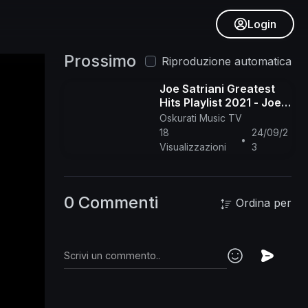
Login
Prossimo
Riproduzione automatica
Joe Satriani Greatest
Hits Playlist 2021 - Joe
Satriani Best Guitar
Oskurati Music TV
Songs Collection Of All
18
24/09/2
•
Time
Visualizzazioni
3
0 Commenti
Ordina per