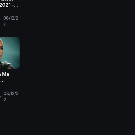
 2021 -
Mraz
08/12/2
•
2
n Me
J
08/12/2
•
2