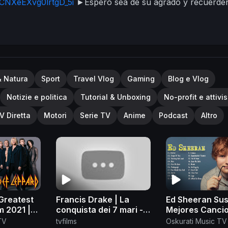
UCNXeEXvg0lrtgD_5i
►Espero sea de su agrado y recuerde
birse a mi canall
& Natura
Sport
Travel Vlog
Gaming
Blog e Vlog
Notizie e politica
Tutorial & Unboxing
No-profit e attivi
V Diretta
Motori
Serie TV
Anime
Podcast
Altro
Greatest
Francis Drake | La
Ed Sheeran Su
m 2021 |
conquista dei 7 mari -
Mejores Canci
ef
Alessandro Barbero
2018 - Ed Shee
TV
tvfilms
Oskurati Music TV