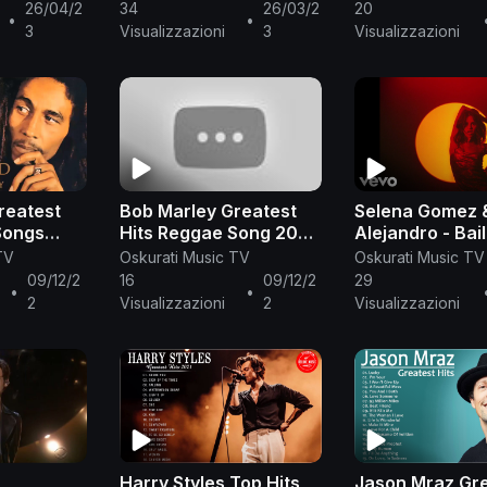
(2021)
Grandes Éxitos
26/04/2
34
26/03/2
20
•
•
Mejor De Lo Me
3
Visualizzazioni
3
Visualizzazioni
reatest
Bob Marley Greatest
Selena Gomez 
Songs
Hits Reggae Song 2021
Alejandro - Bai
arley Full
📀 Top 20 Best Song
Conmigo (Prem
TV
Oskurati Music TV
Oskurati Music TV
Bob Marley
Nuestro 2021)
09/12/2
16
09/12/2
29
•
•
2
Visualizzazioni
2
Visualizzazioni
-
Harry Styles Top Hits
Jason Mraz Gr