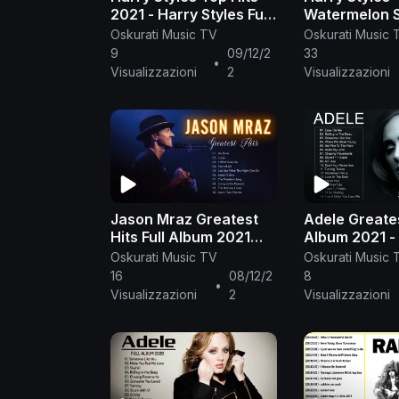
2021 - Harry Styles Full
Watermelon 
Album - Harry Styles
(GRAMMYs Ful
Oskurati Music TV
Oskurati Music 
Playlist All Songs
Performance
9
09/12/2
33
•
Visualizzazioni
2
Visualizzazioni
Jason Mraz Greatest
Adele Greates
Hits Full Album 2021
Album 2021 -
Best Songs of Jason
Best Songs Pl
Oskurati Music TV
Oskurati Music 
Mraz
2021
16
08/12/2
8
•
Visualizzazioni
2
Visualizzazioni