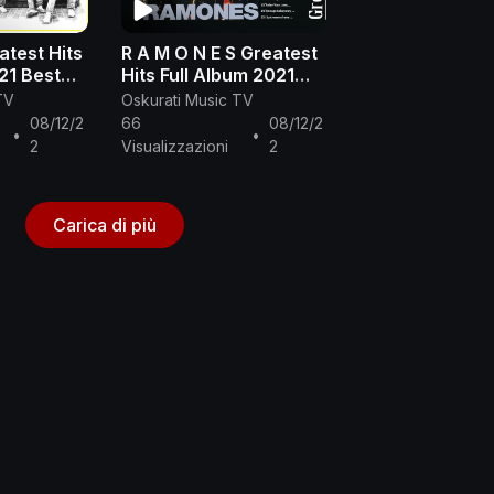
test Hits
R A M O N E S Greatest
est
Hits Full Album 2021
es The
The Best Of R A M O N
TV
Oskurati Music TV
sic Rock
E S Playlist
08/12/2
66
08/12/2
•
•
2
Visualizzazioni
2
Carica di più