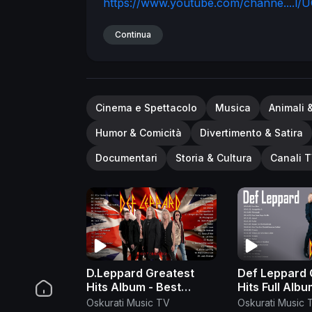
https://www.youtube.com/channe....l/
compartir, comentar, compartir y suscri
Continua
Cinema e Spettacolo
Musica
Animali 
Humor & Comicità
Divertimento & Satira
Documentari
Storia & Cultura
Canali T
D.Leppard Greatest
Def Leppard 
Hits Album - Best
Hits Full Albu
Songs Of D.Leppard
Best Songs Of D
Oskurati Music TV
Oskurati Music 