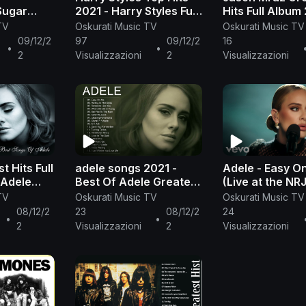
Sugar
2021 - Harry Styles Full
Hits Full Album
l Live
Album - Harry Styles
Best Of Jason 
TV
Oskurati Music TV
Oskurati Music TV
) 2021 HD
Playlist All Songs
09/12/2
97
09/12/2
16
•
•
2
Visualizzazioni
2
Visualizzazioni
t Hits Full
adele songs 2021 -
Adele - Easy O
 Adele
Best Of Adele Greatest
(Live at the NR
aylist
Hits Full Album 2021
Awards 2021)
TV
Oskurati Music TV
Oskurati Music TV
08/12/2
23
08/12/2
24
•
•
2
Visualizzazioni
2
Visualizzazioni