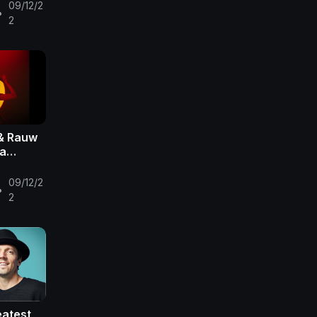
 Lo
09/12/2
•
jor Mix
2
& Rauw
la
io Lo
09/12/2
•
2
eatest