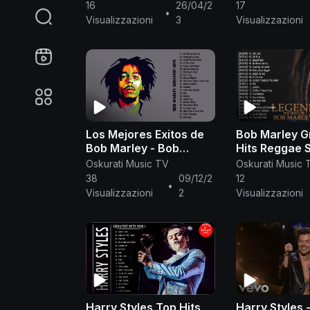
Playlist 2021
Leppard
16
26/04/2
17
•
Visualizzazioni
3
Visualizzazioni
Los Mejores Exitos de
Bob Marley G
Bob Marley - Bob
Hits Reggae 
Marley Grandes Exitos
2021 📀 Bob M
Oskurati Music TV
Oskurati Music 
2020
Playlist
38
09/12/2
12
•
Visualizzazioni
2
Visualizzazioni
Harry Styles Top Hits
Harry Styles 