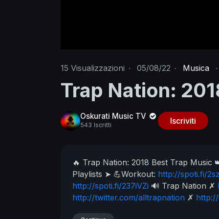
15
Visualizzazioni
·
05/08/22
·
Musica
·
Trap Nation: 201
Oskurati Music TV
Iscriviti
543 Iscritti
🔥 Trap Nation: 2018 Best Trap Music

Playlists
➤ 💪Workout:
http://spoti.fi/
http://spoti.fi/237iVZi
🔊 Trap Nation
✗
http://twitter.com/alltrapnation
✗
http:/
✗
http://soundcloud.com/alltrapnation