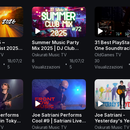
5 ~
Summer Music Party
31 Best PlaySta
ist 2025 ~
Mix 2025 | DJ Club
One Soundtrack
025
Dance Music 2025 |
One [PSX] Mus
TV
Oskurati Music TV
OldGames TV
Best Remixes Of
Tribute
ic 🎶🎧
18/07/2
8
18/07/2
30
•
•
Popular Songs 2025
5
Visualizzazioni
5
Visualizzazioni
MEGAMIX
Performs
Joe Satriani Performs
Joe Satriani -
 in Tokyo |
Cool #9 | Satriani Live |
Yesterday's Ye
sic
Front Row Music
(Official Music
TV
Oskurati Music TV
Oskurati Music TV