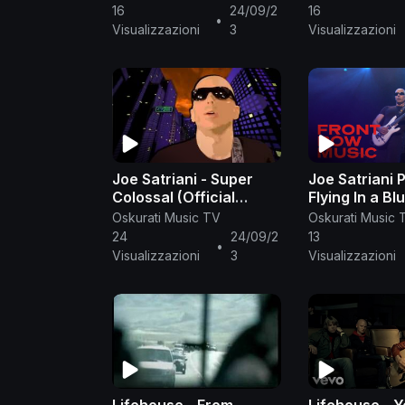
Row Music
16
24/09/2
16
•
Visualizzazioni
3
Visualizzazioni
Joe Satriani - Super
Joe Satriani 
Colossal (Official
Flying In a B
Music Video)
Satriani Live 
Oskurati Music TV
Oskurati Music 
Row Music
24
24/09/2
13
•
Visualizzazioni
3
Visualizzazioni