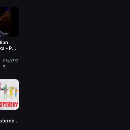
tion
s - PS
ic
05/07/2
•
5
sterday
 Video)