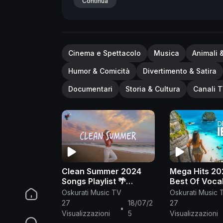
https://open.spotify.com/user/alltrapna
Continua
background in the following video are no
contact the artist.
⚠️ These videos may 
seizures. Viewer discretion is advised.
#
Cinema e Spettacolo
Musica
Animali 
Humor & Comicità
Divertimento & Satira
Documentari
Storia & Cultura
Canali T
Clean Summer 2024
Mega Hits 20
Songs Playlist 🌴
Best Of Voca
Summer Music 2024
House Music 
Oskurati Music TV
Oskurati Music 
Clean 🌊 Best Clean
🌱 Summer Mu
27
18/07/2
27
•
Summer Songs 2024-
2024 #268
Visualizzazioni
5
Visualizzazioni
2025