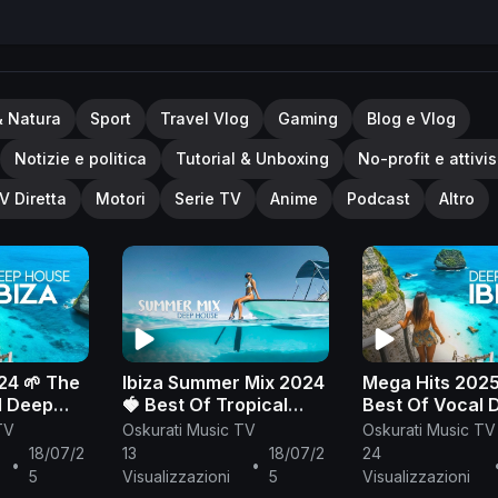
tion
✗
https://discord.gg/trapnation
🚫 The music and the
t free to use, if you'd like to use the music in this video, 
cause people with photosensitive epilepsy to convulse in
trap
& Natura
Sport
Travel Vlog
Gaming
Blog e Vlog
Notizie e politica
Tutorial & Unboxing
No-profit e attivi
V Diretta
Motori
Serie TV
Anime
Podcast
Altro
24 🌱 The
Ibiza Summer Mix 2024
Mega Hits 2025
l Deep
🍓 Best Of Tropical
Best Of Vocal 
Mix 2024
Deep House Music Chill
House Music M
TV
Oskurati Music TV
Oskurati Music TV
sic Mix
Out Mix 2023 🍓
🌱 Summer Mus
18/07/2
13
18/07/2
24
•
•
Chillout Lounge
2025 #4
5
Visualizzazioni
5
Visualizzazioni