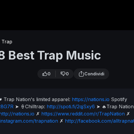
Trap
8 Best Trap Music
0
0
Condividi
 Trap Nation's limited apparel:
https://nations.io
Spotify
2sz8G7R
➤ 🍦Chilltrap:
http://spoti.fi/2qjSxy6
➤ 🔥Trap Nation
http://nations.io
✗
https://www.reddit.com/r/TrapNation
✗
/instagram.com/trapnation
✗
http://facebook.com/alltrapna
✗
https://snapchat.com/add/trapnation
✗