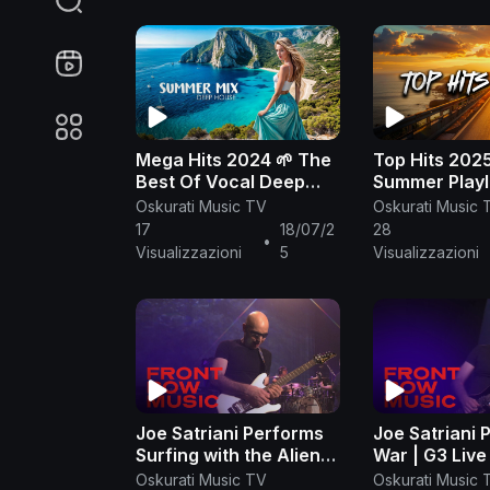
Mega Hits 2024 🌱 The
Top Hits 202
Best Of Vocal Deep
Summer Playl
House Music Mix 2024
Top Songs 2
Oskurati Music TV
Oskurati Music 
🌱 Summer Music Mix
Trending Mus
17
18/07/2
28
•
2024 #205
Visualizzazioni
5
Visualizzazioni
Joe Satriani Performs
Joe Satriani 
Surfing with the Alien |
War | G3 Live
Satriani Live | Front
Front Row Mu
Oskurati Music TV
Oskurati Music 