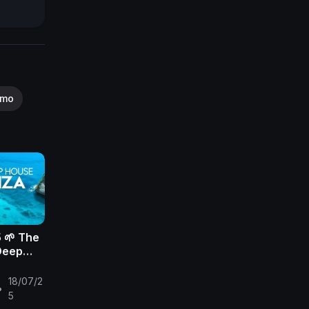
please
smo
 🌱 The
Deep
ix 2025
ic Mix
18/07/2
•
5