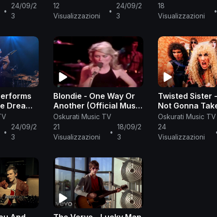
24/09/2
12
24/09/2
18
•
•
3
Visualizzazioni
3
Visualizzazioni
Performs
Blondie - One Way Or
Twisted Sister 
lue Dream |
Another (Official Music
Not Gonna Take
| Front
Video)
(Official Music
TV
Oskurati Music TV
Oskurati Music TV
24/09/2
21
18/09/2
24
•
•
3
Visualizzazioni
3
Visualizzazioni