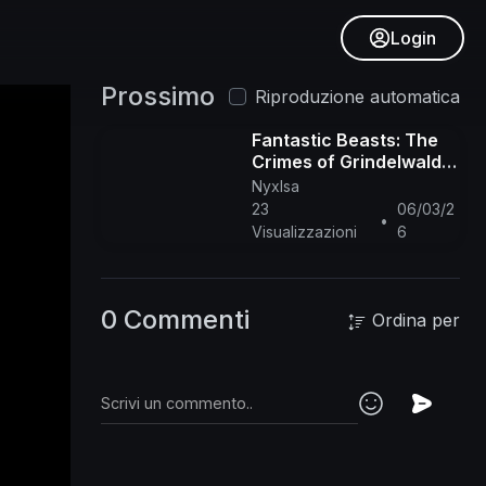
Login
Prossimo
Riproduzione automatica
Fantastic Beasts: The
Crimes of Grindelwald
(2018) complete in
NyxIsa
English
23
06/03/2
•
Visualizzazioni
6
0 Commenti
Ordina per