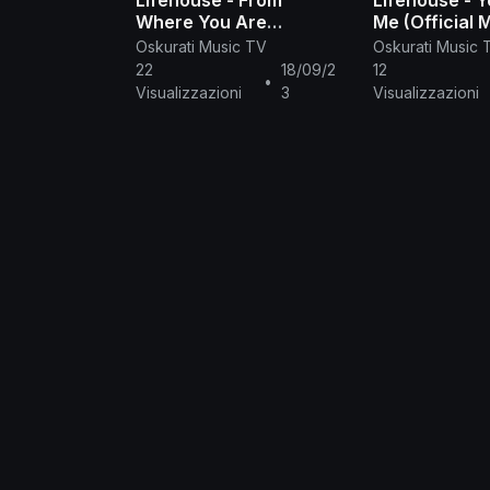
Lifehouse - From
Lifehouse - 
Where You Are
Me (Official 
(Official Music Video)
Video)
Oskurati Music TV
Oskurati Music 
22
18/09/2
12
•
Visualizzazioni
3
Visualizzazioni