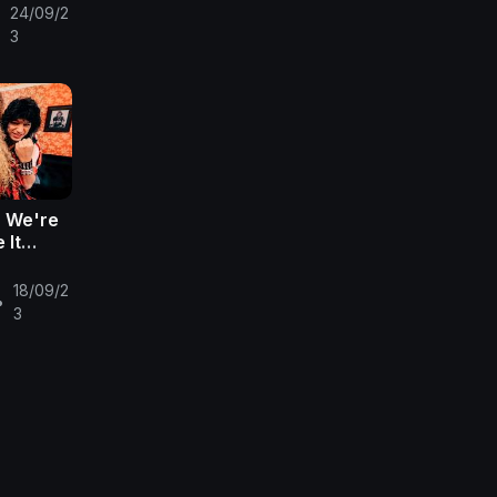
24/09/2
•
3
- We're
 It
 Video)
18/09/2
•
3