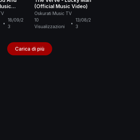
You And
The Verve - Lucky Man
Music
(Official Music Video)
TV
Oskurati Music TV
18/09/2
10
13/08/2
•
•
3
Visualizzazioni
3
Carica di più