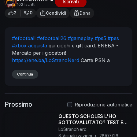
Iscriviti
102 Iscritti
2
0
Condividi
Dona
#efootball
#efootball26
#gameplay
#ps5
#pes
#xbox acquista
qui giochi e gift card:
ENEBA -
Mercato per i giocatori!
https://ene.ba/LoStranoNerd
Carte PSN a
Eneba!
https://ene.ba/LoStranoNerd
-PSN
Canale Oskurati.tv :
Continua
https://oskurati.com/@LoStranoNerd
Pagina
FB:
https://www.facebook.com/LostranoNerd
Gruppo Telegram EFootball:
https://t.me/+-
Prossimo
AHWh76ydVVmYTZk
Canale Telegram:
Riproduzione automatica
https://t.me/LoStranoNerd
Profilo Instagram:
QUESTO SCHOLES L'HO
https://www.instagram.com/lost....ranonerd_18/?
SOTTOVALUTATO? TEST E
r=namet
Piattaforma Viola:
BUILD! #efootball
LoStranoNerd
https://www.twitch.tv/lostranonerd18
8 Visualizzazioni
•
28/07/26