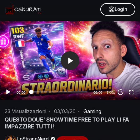
Login
V
i
d
e
o
P
l
a
y
e
00:00
00:00
1.00x
10
r
23
Visualizzazioni
·
03/03/26
·
Gaming
QUESTO DOUE' SHOWTIME FREE TO PLAY LI FA
IMPAZZIRE TUTTI!
LoStranoNerd