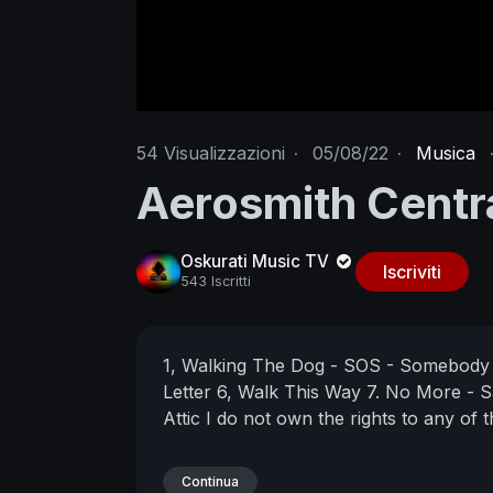
54
Visualizzazioni
·
05/08/22
·
Musica
Aerosmith Centra
Oskurati Music TV
Iscriviti
543 Iscritti
1, Walking The Dog - SOS - Somebod
Letter
6, Walk This Way
7. No More - 
Attic
I do not own the rights to any of th
Continua