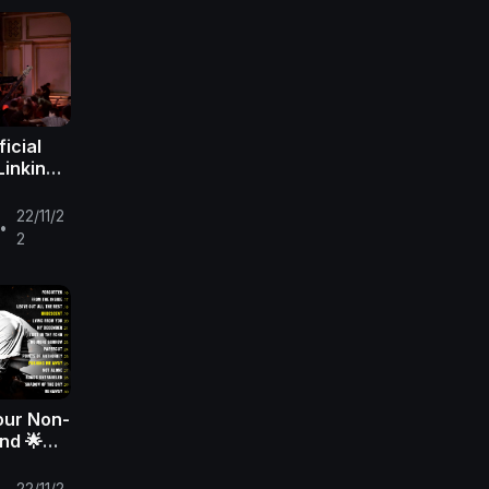
ficial
Linkin
22/11/2
•
2
our Non-
End 🌟
 Park
ll
22/11/2