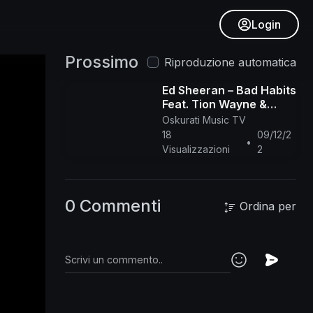
Login
Prossimo
Riproduzione automatica
Ed Sheeran – Bad Habits
Feat. Tion Wayne &
Central Cee (Fumez The
Oskurati Music TV
Engineer Remix)
18
09/12/2
•
[Official Vide
Visualizzazioni
2
0 Commenti
Ordina per