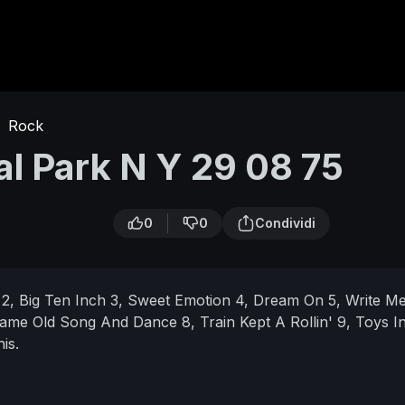
·
Rock
l Park N Y 29 08 75
0
0
Condividi
y
2, Big Ten Inch
3, Sweet Emotion
4, Dream On
5, Write M
Same Old Song And Dance
8, Train Kept A Rollin'
9, Toys I
is.