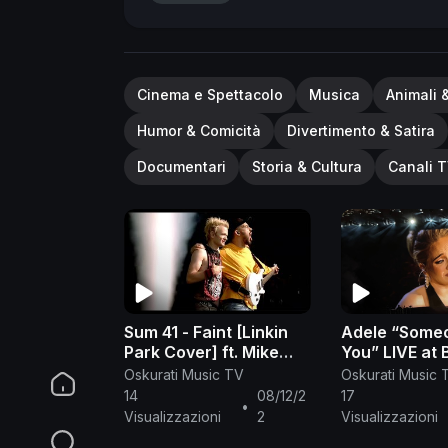
Cinema e Spettacolo
Musica
Animali 
Humor & Comicità
Divertimento & Satira
Documentari
Storia & Cultura
Canali T
Sum 41 - Faint [Linkin
Adele “Someo
Park Cover] ft. Mike
You” LIVE at
Shinoda [HD]
Park London 
Oskurati Music TV
Oskurati Music 
14
08/12/2
17
•
Visualizzazioni
2
Visualizzazioni