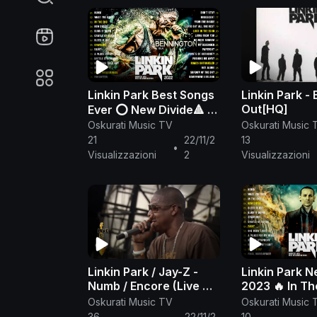
Linkin Park Best Songs
Linkin Park - 
Out[HQ]
Ever ⭕ New Divide🔺 In
Oskurati Music TV
Oskurati Music 
The End 🔺 Numb ⭕
21
22/11/2
13
Linkin Park Greatest
•
Visualizzazioni
2
Visualizzazioni
Hits
Linkin Park / Jay-Z -
Linkin Park 
Numb / Encore (Live 8
2023 🔥 In Th
2005)
Numb 🔥What 
Oskurati Music TV
Oskurati Music 
Done 🔥 New 
36
22/11/2
10