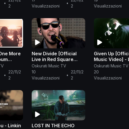
•
•
Album
2
Visualizzazioni
2
Visualizzazioni
 One More
New Divide [Official
Given Up [Offic
lbum
Live in Red Square
Music Video] - 
2011] - Linkin Park
Park
TV
Oskurati Music TV
Oskurati Music TV
22/11/2
10
22/11/2
20
•
•
2
Visualizzazioni
2
Visualizzazioni
u - Linkin
LOST IN THE ECHO