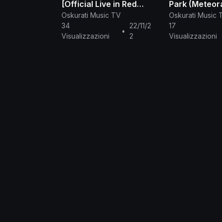
[Official Live in Red
Park (Meteor
Square 2011] - Linkin
Oskurati Music TV
Oskurati Music 
Park
34
22/11/2
17
•
Visualizzazioni
2
Visualizzazioni