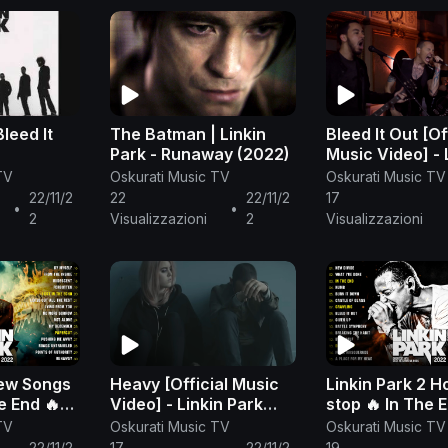
Bleed It
The Batman | Linkin
Bleed It Out [Of
Park - Runaway (2022)
Music Video] - 
Park
TV
Oskurati Music TV
Oskurati Music TV
22/11/2
22
22/11/2
17
•
•
2
Visualizzazioni
2
Visualizzazioni
New Songs
Heavy [Official Music
Linkin Park 2 H
e End 🔥
Video] - Linkin Park
stop 🔥 In The 
I've
(feat. Kiiara)
Numb 🌟 Linkin
TV
Oskurati Music TV
Oskurati Music TV
Divide
Greatest Hits Fu
22/11/2
17
22/11/2
19