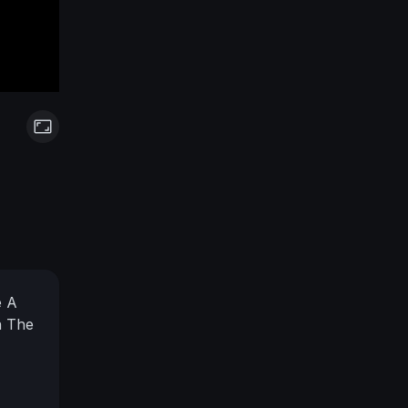
e A
n The