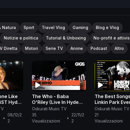
& Natura
Sport
Travel Vlog
Gaming
Blog e Vlog
Notizie e politica
Tutorial & Unboxing
No-profit e attivi
V Diretta
Motori
Serie TV
Anime
Podcast
Altro
ne Like
The Who - Baba
The Best Song
 BST Hyde
O'Riley (Live In Hyde
Linkin Park Eve
7/1/22
Park)
Linkin Park Ful
TV
Oskurati Music TV
Oskurati Music TV
08/12/2
35
22/11/2
21
•
•
2
Visualizzazioni
2
Visualizzazioni