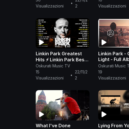
•
Visualizzazioni
2
Visualizzazioni
Linkin Park Greatest
Linkin Park -
Light - Full A
Hits ⚡ Linkin Park Best
(2017)
Oskurati Music TV
Oskurati Music 
Songs Ever ⚡ New
15
22/11/2
19
Divide ⚡ Numb ⚡ In The
•
Visualizzazioni
2
Visualizzazioni
End
What I've Done
Lying From Yo