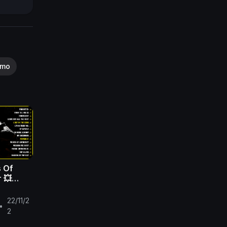
smo
s Of
r 💥
l Album
22/11/2
•
2