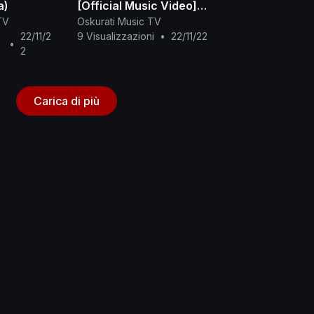
a)
[Official Music Video] -
Linkin Park
TV
Oskurati Music TV
22/11/2
9 Visualizzazioni
•
22/11/22
•
2
Carica di più