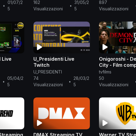
01/07/2
162
31/05/2
897
•
•
5
Visualizzazioni
5
Visualizzazioni
 Live
U_Presidenti Live
Onigoroshi - 
Twitch
City - Film com
U_PRESIDENTI
tvfilms
05/04/2
74
28/03/2
50
•
•
5
Visualizzazioni
5
Visualizzazioni
Streaming
DMAX Streaming TV
Warner TV Str