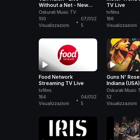
Without a Net - New
TV Live
Heaven 1986
Oskurati Music TV
tvfilms
100
07/01/2
186
•
Visualizzazioni
5
Visualizzazioni
Food Network
Guns N' Roses
Streaming TV Live
Indiana (USA)
tvfilms
Oskurati Music 
184
04/01/2
52
•
Visualizzazioni
5
Visualizzazioni