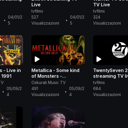
Live
TV Live
tvfilms
tvfilms
04/01/2
527
04/01/2
324
•
•
5
Visualizzazioni
5
Visualizzazioni
 - Live in
Metallica - Some kind
TwentySeven 2
 1991
of Monsters -
streaming TV l
Documentario SUB-ITA
TV
Oskurati Music TV
tvfilms
05/09/2
491
05/09/2
684
•
•
4
Visualizzazioni
4
Visualizzazioni