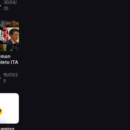
30/04/
•
25
Demon
pleto ITA
16/03/2
•
5
eaming