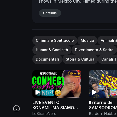
shows in Mexico City. Filmed during th
en la Ciudad de México is available on
Metallica.com.
Continua
http://bit.ly/GFJmzz
© 20
Cinema e Spettacolo
Musica
Animali 
Humor & Comicità
Divertimento & Satira
Documentari
Storia & Cultura
Canali T
LIVE EVENTO
Il ritorno del
KONAMI...MA SIAMO
SAMBODROM
SICURI? *SI RIDE*
Riassunto Liv
LoStranoNerd
Barde_il_Nabbo