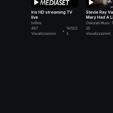
Iris HD streaming TV
Stevie Ray V
live
Mary Had A L
(Live)
tvfilms
Oskurati Music 
497
14/12/2
25
•
Visualizzazioni
3
Visualizzazioni