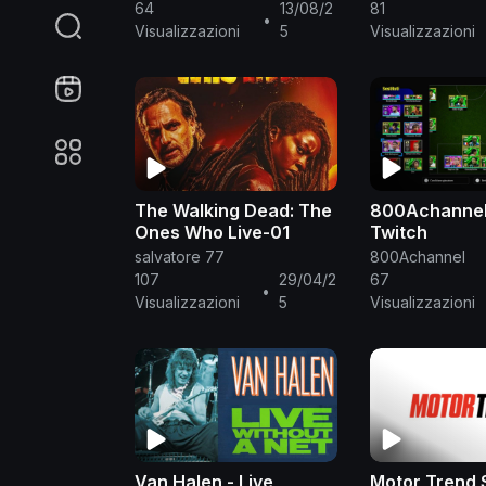
30.06.25
64
13/08/2
81
•
Visualizzazioni
5
Visualizzazioni
The Walking Dead: The
800Achannel
Ones Who Live-01
Twitch
salvatore 77
800Achannel
107
29/04/2
67
•
Visualizzazioni
5
Visualizzazioni
Van Halen - Live
Motor Trend 