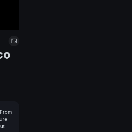
co
From
ure
ut