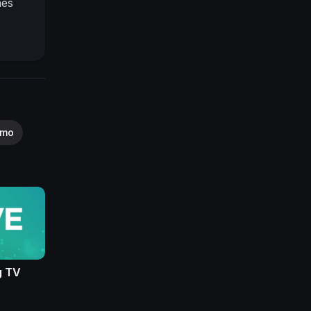
hes
smo
g TV