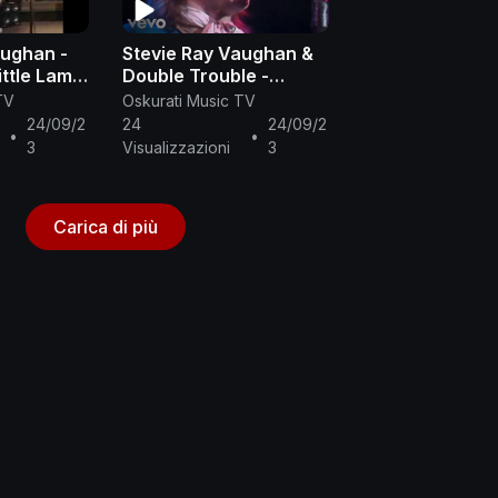
aughan -
Stevie Ray Vaughan &
ittle Lamb
Double Trouble -
Voodoo Chile (Live
TV
Oskurati Music TV
From Austin, TX)
24/09/2
24
24/09/2
•
•
3
Visualizzazioni
3
Carica di più