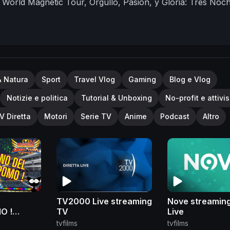
e World Magnetic Tour, Orgullo, Pasión, y Gloria: Tres Noc
 DVD, Blu-Ray and as a Deluxe Box Set in the MetStore at
09 Metallica
& Natura
Sport
Travel Vlog
Gaming
Blog e Vlog
Notizie e politica
Tutorial & Unboxing
No-profit e attivi
V Diretta
Motori
Serie TV
Anime
Podcast
Altro
TV2000 Live streaming
Nove streamin
O !
TV
Live
e del
tvfilms
tvfilms