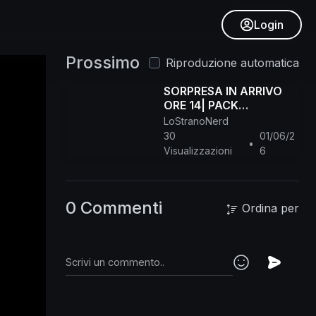
Login
Prossimo
Riproduzione automatica
SORPRESA IN ARRIVO
ORE 14| PACK
SUPREMO? ANALISI IN
LoStranoNerd
LIVE!
30
01/06/2
•
Visualizzazioni
6
0 Commenti
Ordina per