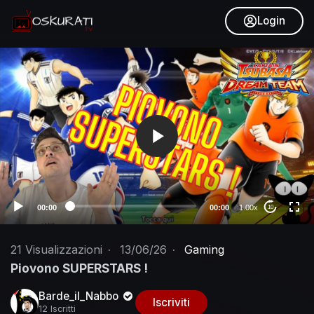
Login
V
i
d
e
o
P
l
a
y
e
00:00
00:00
1.00x
10
r
21
Visualizzazioni
·
13/06/26
·
Gaming
Piovono SUPERSTARS !
Barde_il_Nabbo
Iscriviti
12 Iscritti