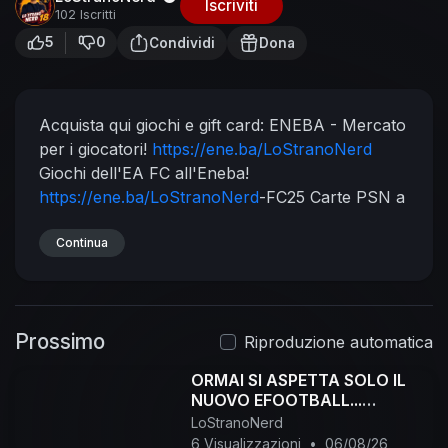
Iscriviti
102 Iscritti
5
0
Condividi
Dona
Acquista qui giochi e gift card:
ENEBA - Mercato
per i giocatori!
https://ene.ba/LoStranoNerd
Giochi dell'EA FC all'Eneba!
https://ene.ba/LoStranoNerd
-FC25
Carte PSN a
Eneba!
https://ene.ba/LoStranoNerd
-PSN
Codice sconto: 7Deals
Continua
Canale Oskurati.tv :
https://oskurati.com/@LoStranoNerd
Pagina
FB:
https://www.facebook.com/LostranoNerd
Gruppo Telegram EFootball:
https://t.me/+-
Prossimo
AHWh76ydVVmYTZk
Canale Telegram:
Riproduzione automatica
https://t.me/LoStranoNerd
Profilo Instagram:
ORMAI SI ASPETTA SOLO IL
https://www.instagram.com/lost....ranonerd_18/?
NUOVO EFOOTBALL...
r=namet
Piattaforma Viola:
#efootball
LoStranoNerd
https://www.twitch.tv/lostranonerd18
6 Visualizzazioni
•
06/08/26