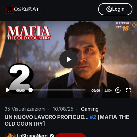
Login
V
i
d
e
o
P
l
a
y
e
00:00
00:00
1.00x
10
r
35
Visualizzazioni
·
10/08/25
·
Gaming
UN NUOVO LAVORO PROFICUO...
#2
[MAFIA THE
OLD COUNTRY]
LoStranoNerd