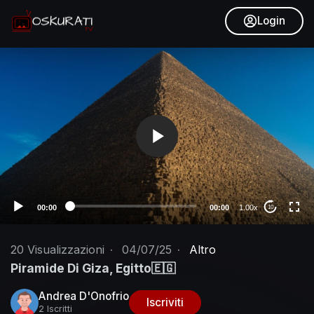
Login
V
i
d
e
o
P
l
a
y
e
00:00
00:00
1.00x
10
r
20
Visualizzazioni
·
04/07/25
·
Altro
Piramide Di Giza, Egitto🇪🇬
Andrea D'Onofrio
Iscriviti
2 Iscritti