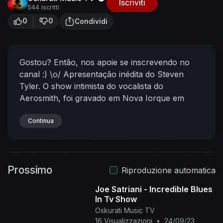
Iscriviti
544 Iscritti
0
0
Condividi
Gostou? Então, nos apoie se inscrevendo no
canal :) \o/
Apresentação inédita do Steven
Tyler. O show intimista do vocalista do
Aerosmith, foi gravado em Nova Iorque em
2015, tem um setlist com inspirações country e
traz novas versões para grandes sucessos.
Continua
A
apresentação se chama ”Steven Tyler at the
Melrose Ballroom” e faz parte da série Front &
Center. As músicas “Dream On”, “Cryin’”,
Prossimo
“Jaded”, “Janie’s Got a Gun” e “Love is Your
Riproduzione automatica
Name” aparecem no show, além de um cover
Joe Satriani - Incredible Blues
de Janis Joplin.
In Tv Show
Oskurati Music TV
16 Visualizzazioni
•
24/09/23