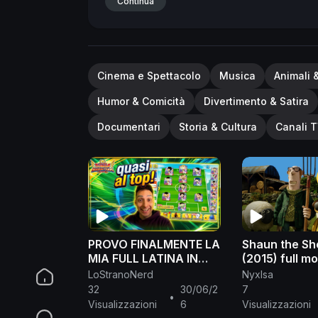
Continua
Cinema e Spettacolo
Musica
Animali 
Humor & Comicità
Divertimento & Satira
Documentari
Storia & Cultura
Canali T
PROVO FINALMENTE LA
Shaun the Sh
MIA FULL LATINA IN
(2015) full mo
PVP!
LoStranoNerd
NyxIsa
#captaintsubasadream
32
30/06/2
7
•
team
Visualizzazioni
6
Visualizzazioni