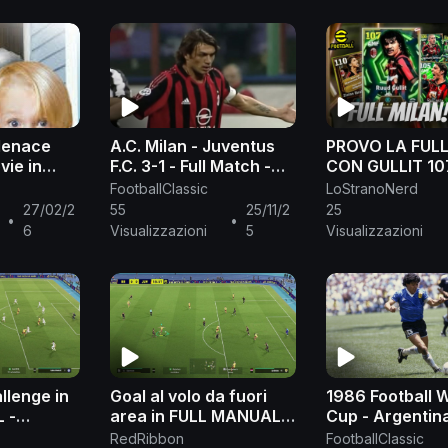
Menace
A.C. Milan - Juventus
PROVO LA FUL
vie in
F.C. 3-1 - Full Match -
CON GULLIT 10
Serie A 2005/2006
FootballClassic
LoStranoNerd
27/02/2
55
25/11/2
25
•
•
6
Visualizzazioni
5
Visualizzazioni
llenge in
Goal al volo da fuori
1986 Football 
 -
area in FULL MANUAL -
Cup - Argentin
25
eFootball 2025
England - Classi
RedRibbon
FootballClassic