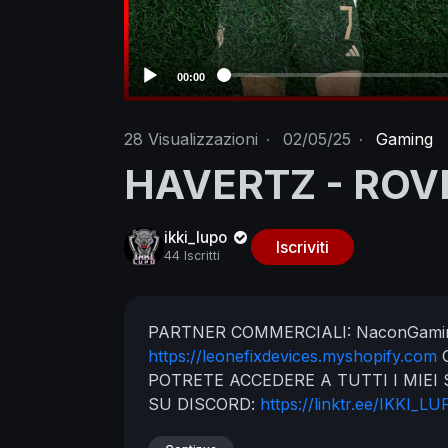
00:00
28
Visualizzazioni
·
02/05/25
·
Gaming
HAVERTZ - ROV
ikki_lupo
Iscriviti
44 Iscritti
PARTNER COMMERCIALI:
NaconGami
https://leonefixdevices.myshopify.com
POTRETE ACCEDERE A TUTTI I MIEI
SU DISCORD:
https://linktr.ee/IKKI_L