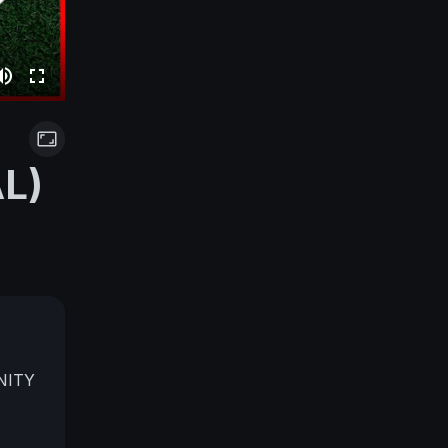
L)
NITY