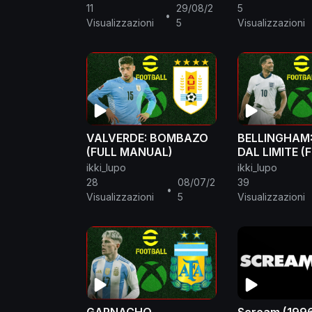
11
29/08/2
5
•
Visualizzazioni
5
Visualizzazioni
VALVERDE: BOMBAZO
BELLINGHAM
(FULL MANUAL)
DAL LIMITE (
MANUAL)
ikki_lupo
ikki_lupo
28
08/07/2
39
•
Visualizzazioni
5
Visualizzazioni