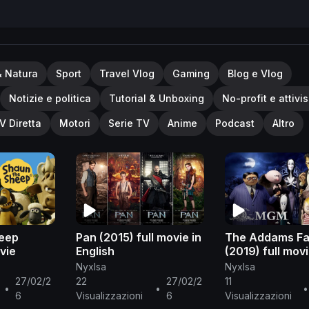
& Natura
Sport
Travel Vlog
Gaming
Blog e Vlog
Notizie e politica
Tutorial & Unboxing
No-profit e attivi
V Diretta
Motori
Serie TV
Anime
Podcast
Altro
eep
Pan (2015) full movie in
The Addams Fa
vie
English
(2019) full mov
English
NyxIsa
NyxIsa
27/02/2
22
27/02/2
11
•
•
•
6
Visualizzazioni
6
Visualizzazioni