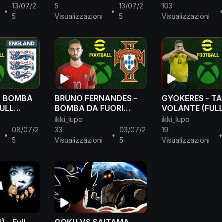
Match
13/07/2
5
13/07/2
103
•
•
5
Visualizzazioni
5
Visualizzazioni
: BOMBA
BRUNO FERNANDES -
GYOKERES - T
FULL
BOMBA DA FUORI
VOLANTE (FUL
(FULL MANUAL)
MANUAL)
ikki_lupo
ikki_lupo
08/07/2
33
03/07/2
19
•
•
5
Visualizzazioni
5
Visualizzazioni