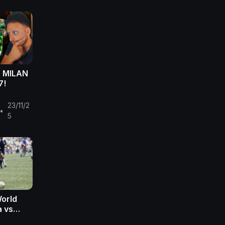
L MILAN
7!
23/11/2
•
5
World
a vs
c Full