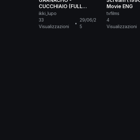
GARNACHO -
Scream (1996)
CUCCHIAIO (FULL
Movie ENG
MANUAL)
ikki_lupo
tvfilms
33
29/06/2
4
•
Visualizzazioni
5
Visualizzazioni