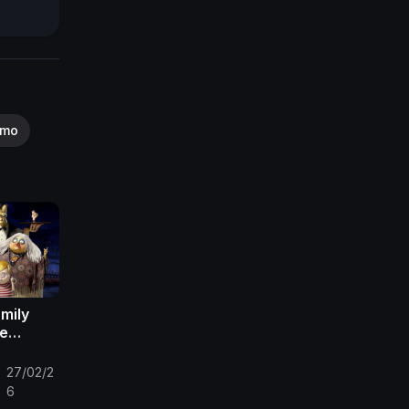
smo
mily
ie
27/02/2
6