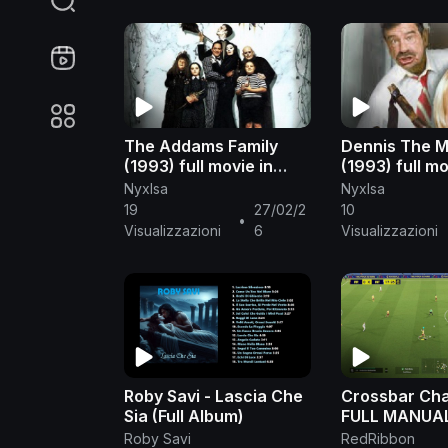
The Addams Family
Dennis The 
(1993) full movie in
(1993) full mo
English
English
NyxIsa
NyxIsa
19
27/02/2
10
•
Visualizzazioni
6
Visualizzazioni
Roby Savi - Lascia Che
Crossbar Cha
Sia (Full Album)
FULL MANUAL
eFootball 20
Roby Savi
RedRibbon