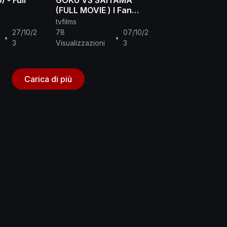
 - Full
GOKU VS SAITAMA
(FULL MOVIE ) l Fan
Animation l One Punch
tvfilms
Man Vs Dbz
27/10/2
78
07/10/2
•
•
3
Visualizzazioni
3
Carica di più