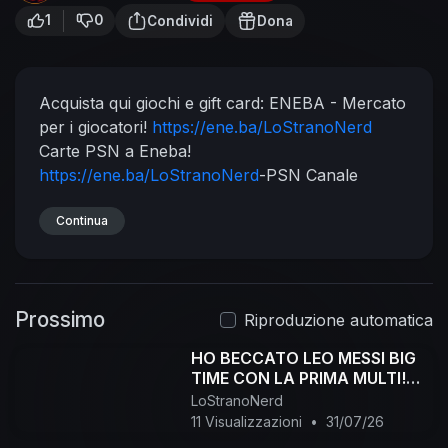
1
0
Condividi
Dona
Acquista qui giochi e gift card:
ENEBA - Mercato
per i giocatori!
https://ene.ba/LoStranoNerd
Carte PSN a Eneba!
https://ene.ba/LoStranoNerd
-PSN
Canale
Oskurati.tv :
https://oskurati.com/@LoStranoNerd
Continua
Pagina
FB:
https://www.facebook.com/LostranoNerd
Gruppo Telegram EFootball:
https://t.me/+-
AHWh76ydVVmYTZk
Canale Telegram:
Prossimo
https://t.me/LoStranoNerd
Profilo Instagram:
Riproduzione automatica
https://www.instagram.com/lost....ranonerd_18/?
HO BECCATO LEO MESSI BIG
r=namet
Piattaforma Viola:
TIME CON LA PRIMA MULTI!
https://www.twitch.tv/lostranonerd18
TEST E BUILD! #efootball
LoStranoNerd
11 Visualizzazioni
•
31/07/26