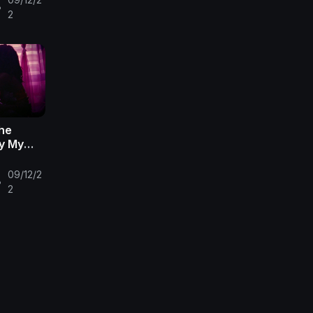
•
2
The
fy My
09/12/2
•
2