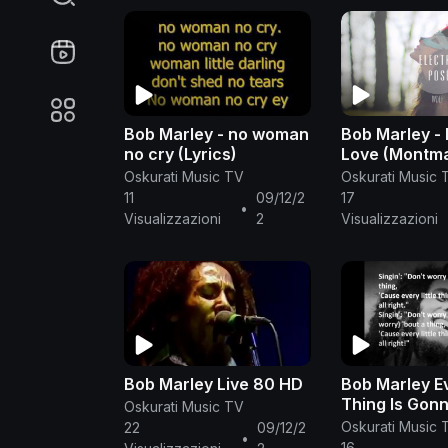
Bob Marley - no woman
Bob Marley - 
no cry (Lyrics)
Love (Montma
Remix)
Oskurati Music TV
Oskurati Music 
11
09/12/2
17
•
Visualizzazioni
2
Visualizzazioni
Bob Marley Live 80 HD
Bob Marley Every Little
Thing Is Gon
Oskurati Music TV
Alright LYRIC
Oskurati Music 
22
09/12/2
•
16