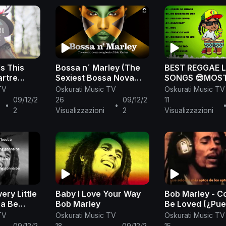
Is This
Bossa n´ Marley (The
BEST REGGAE 
rtre
Sexiest Bossa Nova
SONGS 😎MOS
Songbook of Bob
REQUESTED🎵
TV
Oskurati Music TV
Oskurati Music TV
Marley)
MARLEY😘🎶
09/12/2
26
09/12/2
11
•
•
2
Visualizzazioni
2
Visualizzazioni
Baby I Love Your Way
Bob Marley - C
na Be
Bob Marley
Be Loved (¿Pue
S
amad@?)
TV
Oskurati Music TV
Oskurati Music TV
09/12/2
18
09/12/2
15