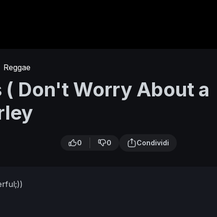
Reggae
s ( Don't Worry About a
rley
0
0
Condividi
rful;))