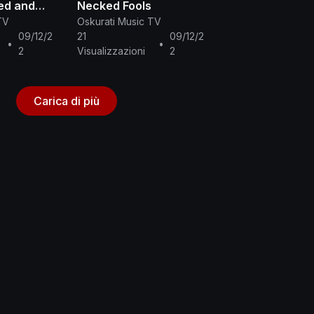
ed and
Necked Fools
TV
Oskurati Music TV
09/12/2
21
09/12/2
•
•
2
Visualizzazioni
2
Carica di più