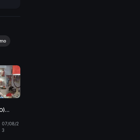
smo
O)
. ANDRE
MURPHY
07/08/2
3