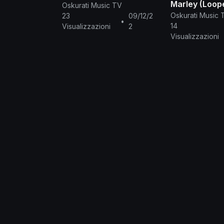
Marley (Loop
Oskurati Music TV
Extended)
Oskurati Music 
23
09/12/2
•
14
Visualizzazioni
2
Visualizzazioni