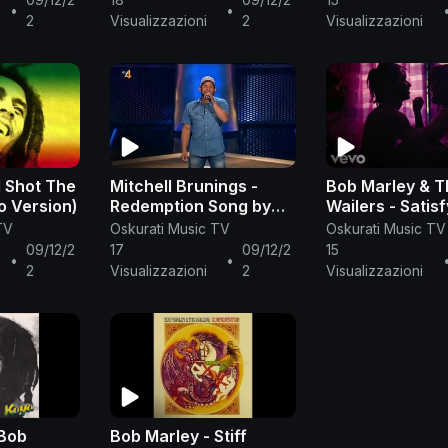
•
•
2
Visualizzazioni
2
Visualizzazioni
I Shot The
Mitchell Brunings -
Bob Marley & 
Studio Version)
Redemption Song by
Wailers - Satis
Bob Marley. The Voice
Soul
TV
Oskurati Music TV
Oskurati Music TV
Of Holland Season 4
09/12/2
17
09/12/2
15
•
•
2
Visualizzazioni
2
Visualizzazioni
 Bob
Bob Marley - Stiff