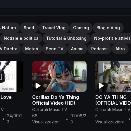
& Natura
Sport
Travel Vlog
Gaming
Blog e Vlog
Notizie e politica
Tutorial & Unboxing
No-profit e attivi
V Diretta
Motori
Serie TV
Anime
Podcast
Altro
- Love
Gorillaz Do Ya Thing
DO YA THING
Official Video (HD)
(OFFICIAL VIDE
GORILLAZ - FT
TV
Oskurati Music TV
Oskurati Music TV
3000, JAMES 
24/09/2
66
07/08/2
5
•
•
•
3
Visualizzazioni
3
Visualizzazioni