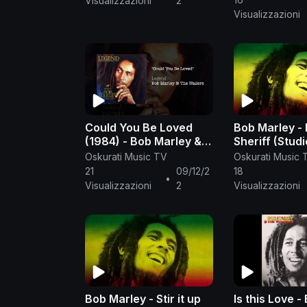
Visualizzazioni
2
Visualizzazioni
Could You Be Loved
Bob Marley - 
(1984) - Bob Marley &
Sheriff (
The Wailers
Oskurati Music TV
Oskurati Music 
21
09/12/2
18
•
Visualizzazioni
2
Visualizzazioni
Bob Marley - Stir it up
Is this Love -