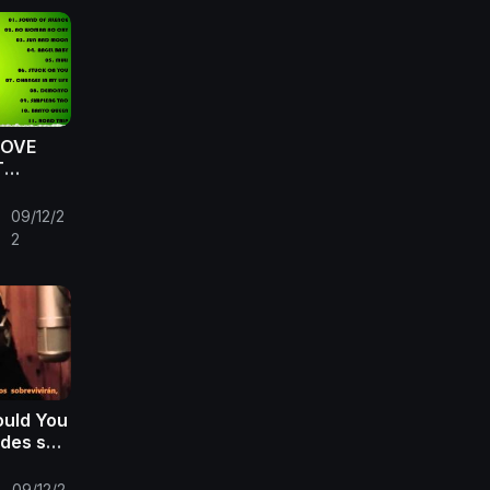
LOVE
T
BOB
09/12/2
•
2
ould You
des ser
09/12/2