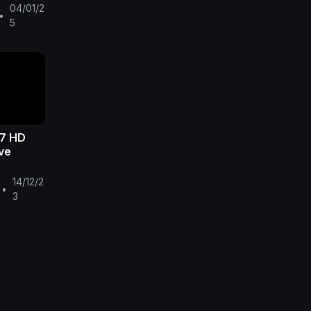
04/01/2
•
5
7 HD
ive
14/12/2
•
3