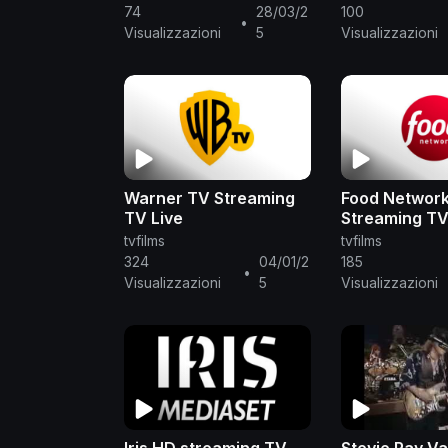
74
28/03/2
100
http://reportage.wdr.de/die-ro....ckpala
•
Visualizzazioni
5
Visualizzazioni
ro....ckpalast-geschichte-
► Der Rockpa
geschichte-
Warner TV Streaming
Food Networ
TV Live
Streaming TV
tvfilms
tvfilms
324
04/01/2
185
•
Visualizzazioni
5
Visualizzazioni