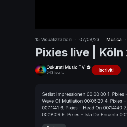
15
Visualizzazioni
·
07/08/23
·
Musica
·
Pixies live | Köl
Oskurati Music TV
Iscriviti
543 Iscritti
Setlist
Impressionen 00:00:00
1. Pixies
Wave Of Mutilation 00:06:29
4. Pixies
00:11:41
6. Pixies – Head On 00:14:40
7
00:18:09
9. Pixies – Isla De Encanta 00
12. Pixies – I've Been Tired 00:29:00
13