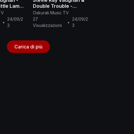
aughan -
Stevie Ray Vaughan &
ittle Lamb
Double Trouble -
Voodoo Chile (Live
TV
Oskurati Music TV
From Austin, TX)
24/09/2
27
24/09/2
•
•
3
Visualizzazioni
3
Carica di più