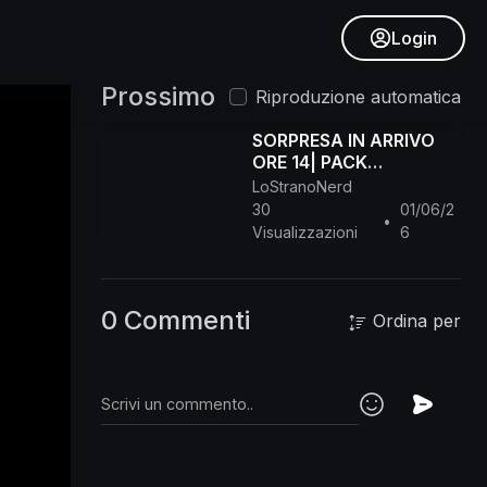
Login
Prossimo
Riproduzione automatica
SORPRESA IN ARRIVO
ORE 14| PACK
SUPREMO? ANALISI IN
LoStranoNerd
LIVE!
30
01/06/2
•
Visualizzazioni
6
0 Commenti
Ordina per