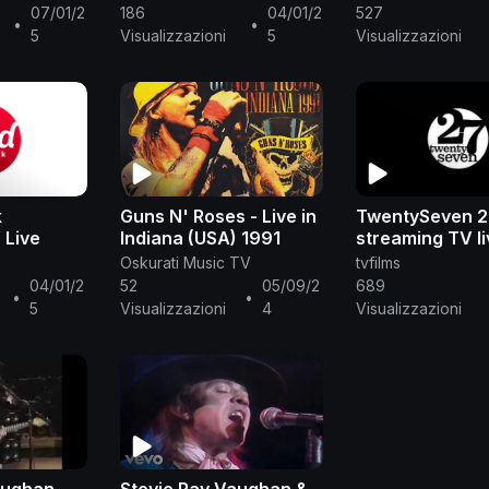
07/01/2
186
04/01/2
527
st-geschichte-
► Die 90er:
http://reportage.wdr.de/die-
•
•
5
Visualizzazioni
5
Visualizzazioni
last heute:
http://reportage.wdr.de/die-ro....ckpalast-
k
Guns N' Roses - Live in
TwentySeven 2
 Live
Indiana (USA) 1991
streaming TV l
Oskurati Music TV
tvfilms
04/01/2
52
05/09/2
689
•
•
5
Visualizzazioni
4
Visualizzazioni