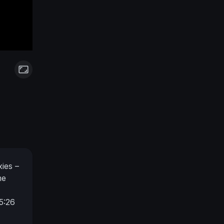
xies –
me
25:26
5
15.