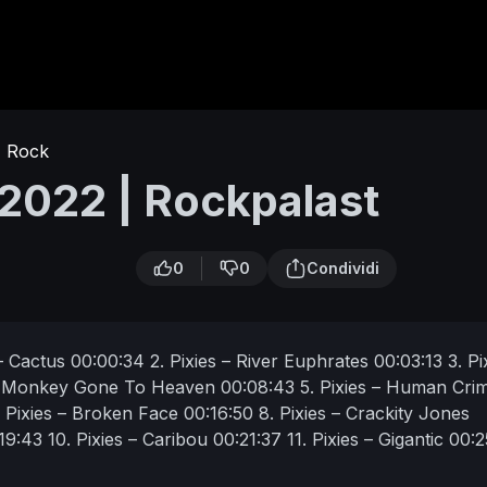
Rock
n 2022 | Rockpalast
0
0
Condividi
 – Cactus 00:00:34
2. Pixies – River Euphrates 00:03:13
3. Pi
 – Monkey Gone To Heaven 00:08:43
5. Pixies – Human Cri
. Pixies – Broken Face 00:16:50
8. Pixies – Crackity Jones
:19:43
10. Pixies – Caribou 00:21:37
11. Pixies – Gigantic 00:
. Pixies – Hey 00:31:54
14. Pixies – Planet Of Sound 00:35:1