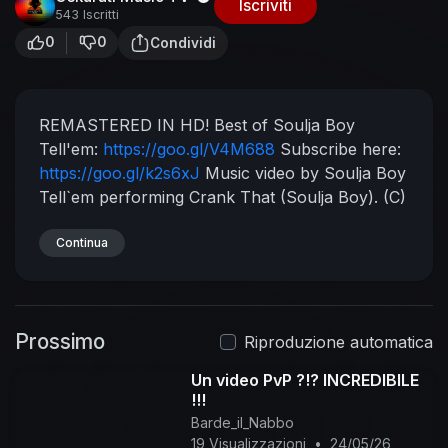
Iscriviti
543 Iscritti
0
0
Condividi
REMASTERED IN HD!
Best of Soulja Boy
Tell'em:
https://goo.gl/V4M688
Subscribe here:
https://goo.gl/k2s6xJ
Music video by Soulja Boy
Tell`em performing Crank That (Soulja Boy). (C)
2007 ColliPark Music/HHH/Interscope Records
#SoulaBoyTellEm #CrankThat #Remastered
Continua
Prossimo
Riproduzione automatica
Un video PvP ?!? INCREDIBILE
!!!
Barde_il_Nabbo
19 Visualizzazioni
•
24/05/26