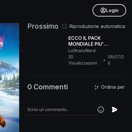
Login
Prossimo
Riproduzione automatica
ECCO IL PACK
MONDIALE PIU'
COMPLETO!
LoStranoNerd
#efootball26
20
08/07/2
•
Visualizzazioni
6
0 Commenti
Ordina per