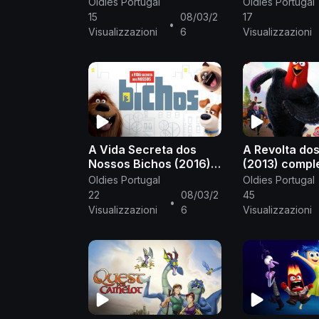
português europeu PT-
completo em
Oldies Portugal
Oldies Portugal
PT
português eu
15
08/03/2
17
•
PT
Visualizzazioni
6
Visualizzazioni
A Vida Secreta dos
A Revolta do
Nossos Bichos (2016)
(2013) compl
completo em
Oldies Portugal
Oldies Portugal
português europeu PT-
22
08/03/2
45
•
PT
Visualizzazioni
6
Visualizzazioni