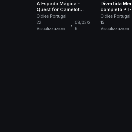
A Espada Mágica -
Divertida Men
Quest for Camelot
completo PT
(1998) completo em
Oldies Portugal
Oldies Portugal
português de Portugal
22
08/03/2
15
•
PT-PT
Visualizzazioni
6
Visualizzazioni