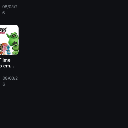
opeu PT-
08/03/2
6
Filme
to em
ortugal
08/03/2
•
6