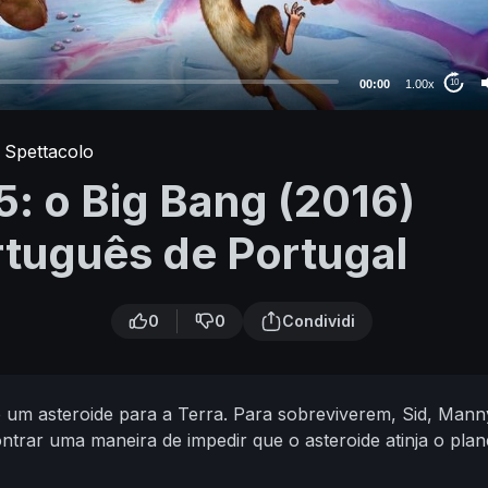
00:00
1.00x
10
 Spettacolo
5: o Big Bang (2016)
tuguês de Portugal
0
0
Condividi
e um asteroide para a Terra. Para sobreviverem, Sid, Mann
rar uma maneira de impedir que o asteroide atinja o plan