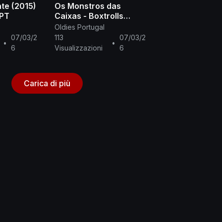
te (2015)
Os Monstros das
-PT
Caixas - Boxtrolls
(2014) completo em
Oldies Portugal
PT-PT
07/03/2
113
07/03/2
•
•
6
Visualizzazioni
6
Carica di più