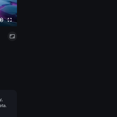
y,
eta.