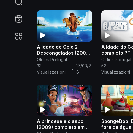
A Idade do Gelo 2
A Idade do G
Descongelados (2006)
completo PT
completo português de
Oldies Portugal
Oldies Portugal
Portugal
33
17/03/2
52
•
Visualizzazioni
6
Visualizzazioni
A princesa e o sapo
SpongeBob: 
(2009) completo em
fora de água 