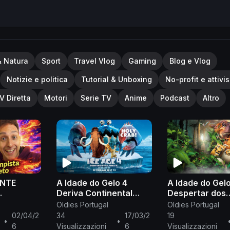
& Natura
Sport
Travel Vlog
Gaming
Blog e Vlog
Notizie e politica
Tutorial & Unboxing
No-profit e attivi
V Diretta
Motori
Serie TV
Anime
Podcast
Altro
ENTE
A Idade do Gelo 4
A Idade do Gel
Deriva Continental
Despertar dos
PISTA
(2012) completo
Dinossauros (
Oldies Portugal
Oldies Portugal
ufl
português de Portugal
completo port
02/04/2
34
17/03/2
19
•
•
Portugal
6
Visualizzazioni
6
Visualizzazioni