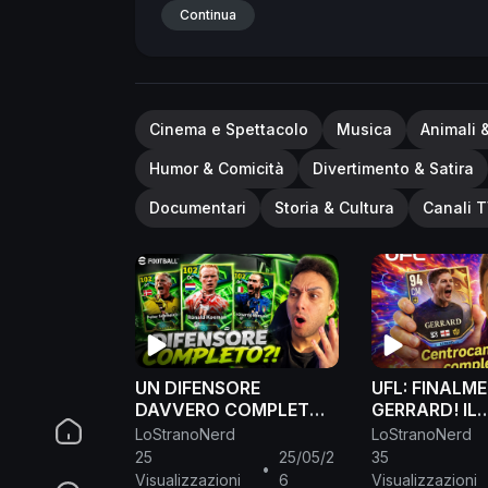
Continua
Cinema e Spettacolo
Musica
Animali 
Humor & Comicità
Divertimento & Satira
Documentari
Storia & Cultura
Canali T
UN DIFENSORE
UFL: FINALM
DAVVERO COMPLETO!
GERRARD! IL
ANALISI! #efootball
CENTROCAM
LoStranoNerd
LoStranoNerd
COMPLETO! #
25
25/05/2
35
•
Visualizzazioni
6
Visualizzazioni