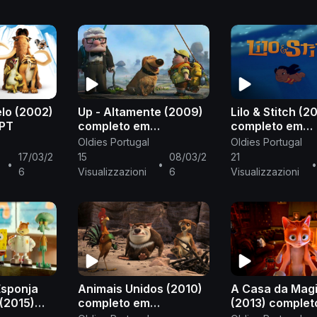
elo (2002)
Up - Altamente (2009)
Lilo & Stitch (2
-PT
completo em
completo em
português europeu PT-
português eur
Oldies Portugal
Oldies Portugal
PT
PT
17/03/2
15
08/03/2
21
•
•
•
6
Visualizzazioni
6
Visualizzazioni
Esponja
Animais Unidos (2010)
A Casa da Mag
(2015)
completo em
(2013) complet