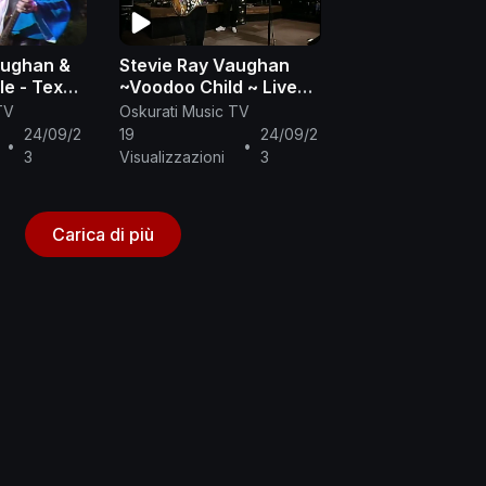
aughan &
Stevie Ray Vaughan
le - Texas
~Voodoo Child ~ Live
rom
From Austin T
TV
Oskurati Music TV
24/09/2
19
24/09/2
•
•
3
Visualizzazioni
3
Carica di più