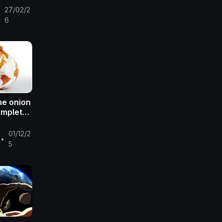
27/02/2
•
6
he onion
ompleto
01/12/2
•
5