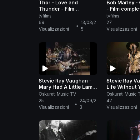
Thor - Love and
Bob Marley -
Thunder - Film
- Film comple
completo ITA
tvfilms
tvfilms
69
13/03/2
27
•
Visualizzazioni
5
Visualizzazioni
Stevie Ray Vaughan -
Stevie Ray V
Mary Had A Little Lamb
Life Without 
(Live)
9/21/1985 - C
Oskurati Music TV
Oskurati Music 
Theatre, Pas
25
24/09/2
42
•
Visualizzazioni
3
Visualizzazioni