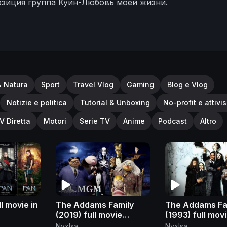
озиция группа Куин-Любовь моей жизни.
& Natura
Sport
Travel Vlog
Gaming
Blog e Vlog
Notizie e politica
Tutorial & Unboxing
No-profit e attivi
V Diretta
Motori
Serie TV
Anime
Podcast
Altro
l movie in
The Addams Family
The Addams Fa
(2019) full movie
(1993) full movi
English
English
NyxIsa
NyxIsa