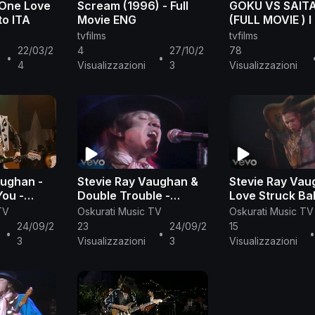
 One Love
Scream (1996) - Full
GOKU VS SAIT
to ITA
Movie ENG
(FULL MOVIE ) l
Animation l On
tvfilms
tvfilms
Man Vs Dbz
22/03/2
4
27/10/2
78
•
•
4
Visualizzazioni
3
Visualizzazioni
aughan -
Stevie Ray Vaughan &
Stevie Ray Vau
You -
Double Trouble -
Love Struck Ba
apitol
Voodoo Chile (Live
Live at the El
TV
Oskurati Music TV
Oskurati Music TV
saic, NJ
From Austin, TX)
Mocambo)
24/09/2
23
24/09/2
15
•
•
3
Visualizzazioni
3
Visualizzazioni