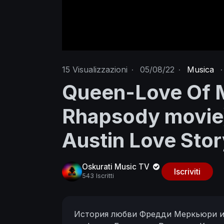
15
Visualizzazioni
·
05/08/22
·
Musica
·
Queen-Love Of M
Rhapsody movie)
Austin Love Stor
Oskurati Music TV
Iscriviti
543 Iscritti
История любви Фредди Меркьюри и