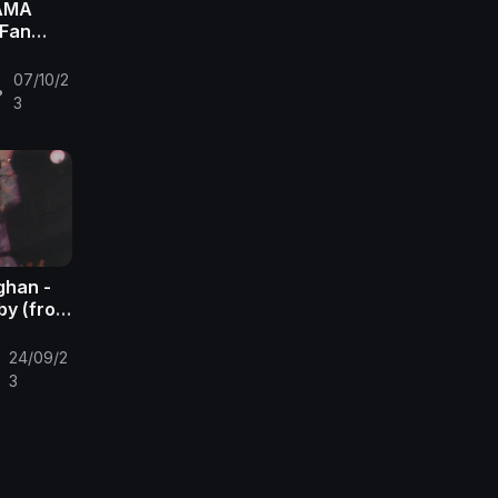
AMA
 Fan
e Punch
07/10/2
•
3
ghan -
by (from
24/09/2
•
3