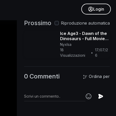
Login
Prossimo
Riproduzione automatica
Ice Age3 - Dawn of the
Dinosaurs - Full Movie
ENG
NyxIsa
18
17/07/2
•
Visualizzazioni
6
0 Commenti
Ordina per