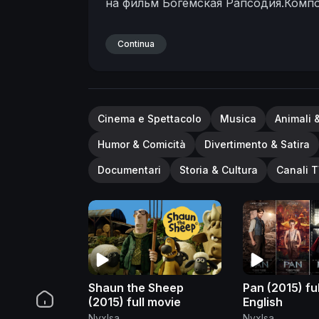
на фильм Богемская Рапсодия.Комп
Continua
Cinema e Spettacolo
Musica
Animali 
Humor & Comicità
Divertimento & Satira
Documentari
Storia & Cultura
Canali T
Shaun the Sheep
Pan (2015) ful
(2015) full movie
English
NyxIsa
NyxIsa