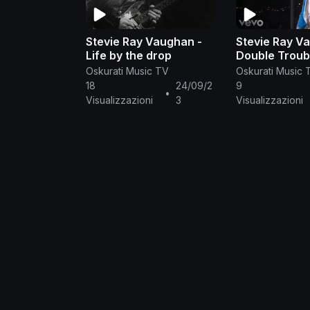
Stevie Ray Vaughan -
Stevie Ray V
Life by the drop
Double Troub
Flood (Live F
Oskurati Music TV
Oskurati Music 
Austin, TX)
18
24/09/2
9
•
Visualizzazioni
3
Visualizzazioni