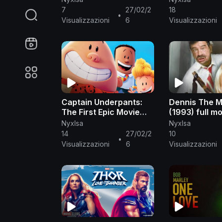
7
27/02/2
18
•
Visualizzazioni
6
Visualizzazioni
Captain Underpants:
Dennis The 
The First Epic Movie
(1993) full mo
(2017) complete
English
NyxIsa
NyxIsa
English
14
27/02/2
10
•
Visualizzazioni
6
Visualizzazioni