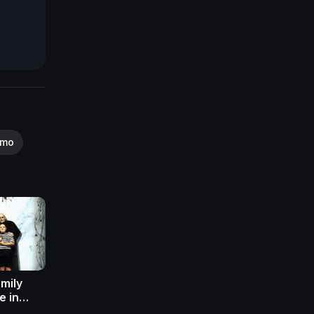
smo
mily
e in