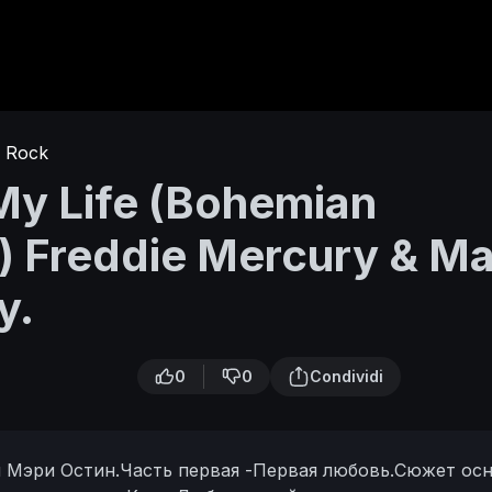
Rock
y Life (Bohemian
 Freddie Mercury & M
y.
0
0
Condividi
 Мэри Остин.Часть первая -Первая любовь.Сюжет ос