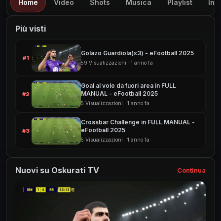
Home
Video
Shots
Musica
Playlist
Inf
Più visti
Golazo Guardiola(×3) - eFootball 2025
#1
59 Visualizzazioni · 1 anno fa
Goal al volo da fuori area in FULL
MANUAL - eFootball 2025
#2
5 Visualizzazioni · 1 anno fa
Crossbar Challenge in FULL MANUAL -
eFootball 2025
#3
5 Visualizzazioni · 1 anno fa
Nuovi su Oskurati TV
Continua