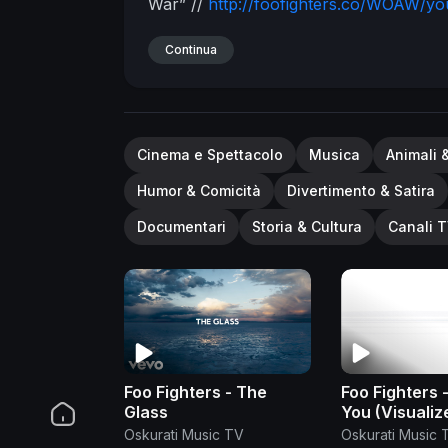
War” //
http://foofighters.co/WOAW/yo
Subscribe for more videos from Foo Fi
Fighters:
Continua
Facebook:
http://foofighters.
http://foofighters.co/followTW
Website
http://foofighters.co/followSP
#foofigh
Cinema e Spettacolo
Musica
Animali 
Humor & Comicità
Divertimento & Satira
Documentari
Storia & Cultura
Canali T
Foo Fighters - The
Foo Fighters 
Glass
You (Visualiz
Oskurati Music TV
Oskurati Music 