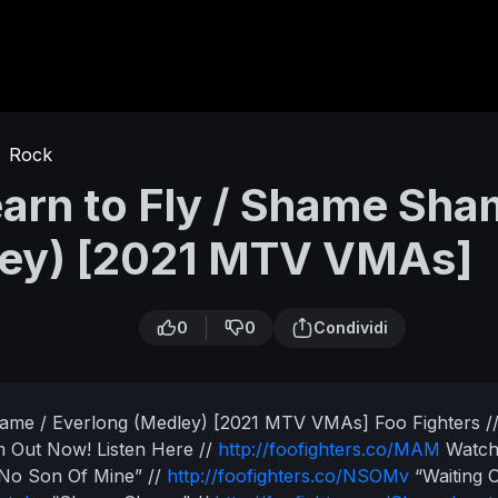
Rock
earn to Fly / Shame Sh
ley) [2021 MTV VMAs]
0
0
Condividi
Shame / Everlong (Medley) [2021 MTV VMAs]
Foo Fighters /
um Out Now!
Listen Here //
http://foofighters.co/MAM
Watc
No Son Of Mine” //
http://foofighters.co/NSOMv
“Waiting 