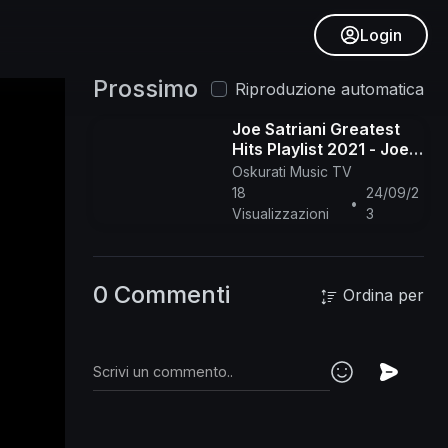
Login
Prossimo
Riproduzione automatica
Joe Satriani Greatest
Hits Playlist 2021 - Joe
Satriani Best Guitar
Oskurati Music TV
Songs Collection Of All
18
24/09/2
•
Time
Visualizzazioni
3
0 Commenti
Ordina per