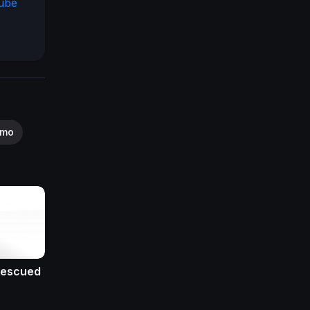
tube
o
:
smo
 Rescued