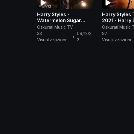
Harry Styles -
Harry Styles 
Watermelon Sugar
2021 - Harry S
(GRAMMYs Full Live
Album - Harry
Oskurati Music TV
Oskurati Music 
Performance) 2021 HD
Playlist All S
33
09/12/2
97
•
Visualizzazioni
2
Visualizzazioni