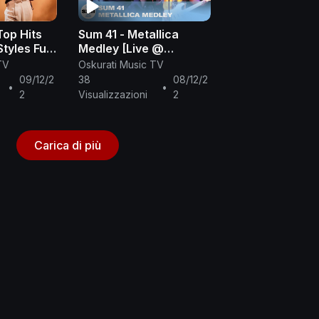
Top Hits
Sum 41 - Metallica
tyles Full
Medley [Live @
 Styles
SiriusXM]
TV
Oskurati Music TV
ongs
09/12/2
38
08/12/2
•
•
2
Visualizzazioni
2
Carica di più