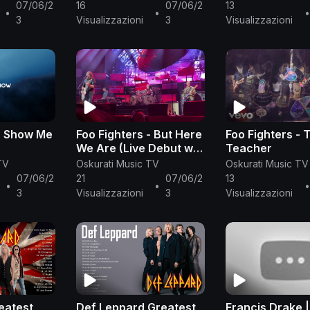
2023
07/06/2
16
07/06/2
13
•
•
•
3
Visualizzazioni
3
Visualizzazioni
 - Show Me
Foo Fighters - But Here
Foo Fighters - 
We Are (Live Debut w/
Teacher
Josh Freese)
TV
Oskurati Music TV
Oskurati Music TV
07/06/2
21
07/06/2
13
•
•
•
3
Visualizzazioni
3
Visualizzazioni
eatest
Def Leppard Greatest
Francis Drake |