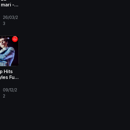
 mari -
rbero
26/03/2
•
3
p Hits
les Full
tyles
gs
09/12/2
•
2