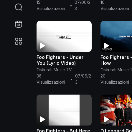
15
07/06/2
16
•
Visualizzazioni
3
Visualizzazioni
Foo Fighters - Under
Foo Fighters
You (Lyric Video)
How
Oskurati Music TV
Oskurati Music 
36
07/06/2
20
•
Visualizzazioni
3
Visualizzazioni
Foo Fighters - But Here
D.Leppard Gr