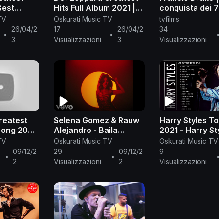
Best
Hits Full Album 2021 |
conquista dei 7
eppard
Best Songs Of Def
Alessandro Ba
TV
Oskurati Music TV
tvfilms
Leppard
(2021)
26/04/2
17
26/04/2
34
•
•
3
Visualizzazioni
3
Visualizzazioni
reatest
Selena Gomez & Rauw
Harry Styles To
Song 2021
Alejandro - Baila
2021 - Harry Sty
st Song
Conmigo (Premio Lo
Album - Harry S
TV
Oskurati Music TV
Oskurati Music TV
Nuestro 2021)
Playlist All Son
09/12/2
29
09/12/2
9
•
•
2
Visualizzazioni
2
Visualizzazioni