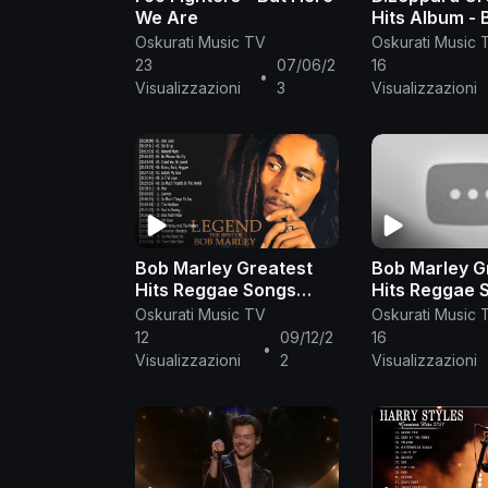
We Are
Hits Album - 
Songs Of D.L
Oskurati Music TV
Oskurati Music 
Playlist 2021
23
07/06/2
16
•
Visualizzazioni
3
Visualizzazioni
Bob Marley Greatest
Bob Marley G
Hits Reggae Songs
Hits Reggae 
2021 📀 Bob Marley Full
📀 Top 20 Be
Oskurati Music TV
Oskurati Music 
Playlist
Bob Marley
12
09/12/2
16
•
Visualizzazioni
2
Visualizzazioni