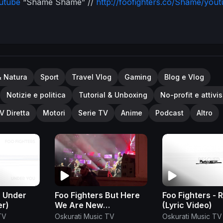
utube
“Shame Shame” //
http://foofighters.co/Shame/you
ghters:
http://foofighters.co/SubscribeYT
Connect with Fo
co/followFB
Instagram:
http://foofighters.co/followIG
Twitter
:
http://foofighters.co/followW
Spotify:
ters #vmas
& Natura
Sport
Travel Vlog
Gaming
Blog e Vlog
Notizie e politica
Tutorial & Unboxing
No-profit e attivi
V Diretta
Motori
Serie TV
Anime
Podcast
Altro
- Under
Foo Fighters But Here
Foo Fighters -
er)
We Are New
(Lyric Video)
Hampshire May 24,
TV
Oskurati Music TV
Oskurati Music TV