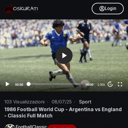
Login
V
i
d
e
o
P
l
a
y
e
00:00
00:00
1.00x
10
r
103
Visualizzazioni
·
08/07/25
·
Sport
1986 Football World Cup - Argentina vs England
- Classic Full Match
FootballClassic