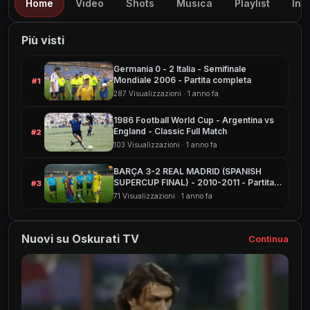
Home
Video
Shots
Musica
Playlist
Inf
Più visti
Germania 0 - 2 Italia - Semifinale
Mondiale 2006 - Partita completa
#1
287 Visualizzazioni · 1 anno fa
1986 Football World Cup - Argentina vs
England - Classic Full Match
#2
103 Visualizzazioni · 1 anno fa
BARÇA 3-2 REAL MADRID (SPANISH
SUPERCUP FINAL) - 2010-2011 - Partita
#3
completa
71 Visualizzazioni · 1 anno fa
Nuovi su Oskurati TV
Continua