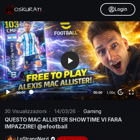
Login
V
i
d
e
o
P
l
a
y
e
00:00
00:00
1.00x
10
r
30
Visualizzazioni
·
14/03/26
·
Gaming
QUESTO MAC ALLISTER SHOWTIME VI FARA
IMPAZZIRE! @efootball
LoStranoNerd