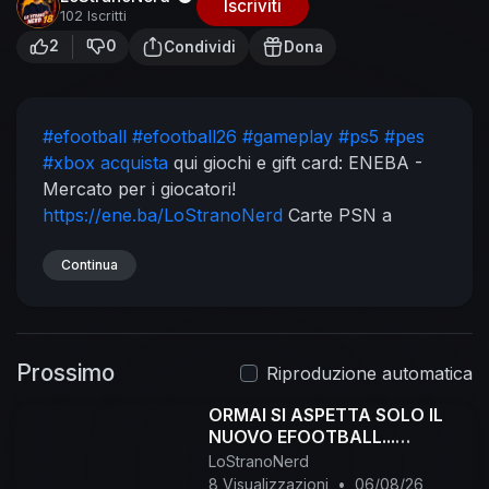
Iscriviti
102 Iscritti
2
0
Condividi
Dona
#efootball
#efootball26
#gameplay
#ps5
#pes
#xbox acquista
qui giochi e gift card:
ENEBA -
Mercato per i giocatori!
https://ene.ba/LoStranoNerd
Carte PSN a
Eneba!
https://ene.ba/LoStranoNerd
-PSN
Codice sconto: Spring
Continua
Canale Oskurati.tv :
https://oskurati.com/@LoStranoNerd
Pagina
FB:
https://www.facebook.com/LostranoNerd
Gruppo Telegram EFootball:
https://t.me/+-
Prossimo
AHWh76ydVVmYTZk
Canale Telegram:
Riproduzione automatica
https://t.me/LoStranoNerd
Profilo Instagram:
ORMAI SI ASPETTA SOLO IL
https://www.instagram.com/lost....ranonerd_18/?
NUOVO EFOOTBALL...
r=namet
Piattaforma Viola:
#efootball
LoStranoNerd
https://www.twitch.tv/lostranonerd18
8 Visualizzazioni
•
06/08/26