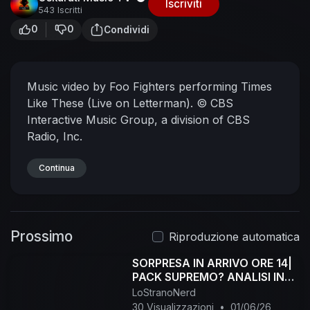
Iscriviti
543 Iscritti
0
0
Condividi
Music video by Foo Fighters performing Times
Like These (Live on Letterman). © CBS
Interactive Music Group, a division of CBS
Radio, Inc.
Continua
Prossimo
Riproduzione automatica
SORPRESA IN ARRIVO ORE 14|
PACK SUPREMO? ANALISI IN
LIVE!
LoStranoNerd
30 Visualizzazioni
•
01/06/26