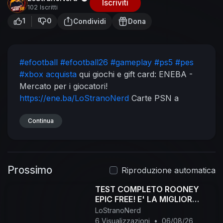
Iscriviti
102 Iscritti
1
0
Condividi
Dona
#efootball
#efootball26
#gameplay
#ps5
#pes
#xbox acquista
qui giochi e gift card:
ENEBA -
Mercato per i giocatori!
https://ene.ba/LoStranoNerd
Carte PSN a
Eneba!
https://ene.ba/LoStranoNerd
-PSN
Codice sconto: LOSTRANO
Continua
Link From Zero to
Hero:
https://home.fromzerotohero.io..../register.html?
ref=S
Canale Oskurati.tv :
Prossimo
https://oskurati.com/@LoStranoNerd
Pagina
Riproduzione automatica
FB:
https://www.facebook.com/LostranoNerd
TEST COMPLETO ROONEY
Gruppo Telegram EFootball:
https://t.me/+-
EPIC FREE! E' LA MIGLIOR
AHWh76ydVVmYTZk
Canale Telegram:
SCELTA? #efootball
LoStranoNerd
https://t.me/LoStranoNerd
Profilo Instagram:
6 Visualizzazioni
•
06/08/26