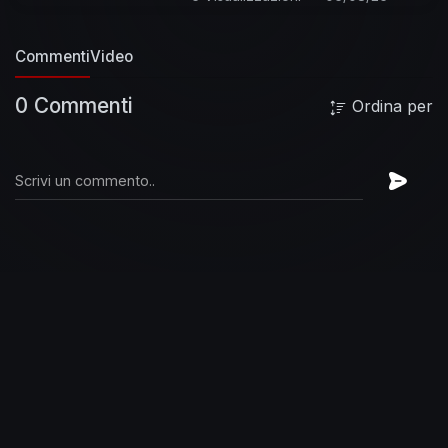
https://www.instagram.com/lost....ranonerd_18/?
r=namet
Canale Twitch:
Commenti
Video
https://www.twitch.tv/lostranonerd18
Canale
Kick:
https://kick.com/lostranonerd18
0 Commenti
Ordina per