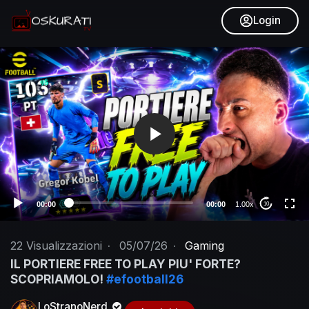
Login
V
i
d
e
o
P
l
a
y
e
00:00
00:00
1.00x
10
r
22
Visualizzazioni
·
05/07/26
·
Gaming
IL PORTIERE FREE TO PLAY PIU' FORTE?
SCOPRIAMOLO!
#efootball26
LoStranoNerd