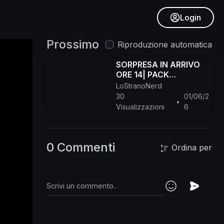
Login
Prossimo
Riproduzione automatica
SORPRESA IN ARRIVO
ORE 14| PACK
SUPREMO? ANALISI IN
LoStranoNerd
LIVE!
30
01/06/2
•
Visualizzazioni
6
0 Commenti
Ordina per