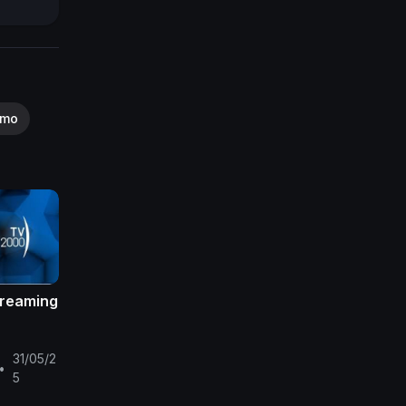
smo
treaming
31/05/2
•
5