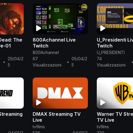
Dead: The
800Achannel Live
U_Presidenti Li
ve-01
Twitch
Twitch
800Achannel
U_PRESIDENTI
29/04/2
67
05/04/2
74
•
•
5
Visualizzazioni
5
Visualizzazioni
Streaming
DMAX Streaming TV
Warner TV Str
Live
TV Live
tvfilms
tvfilms
04/01/2
526
04/01/2
320