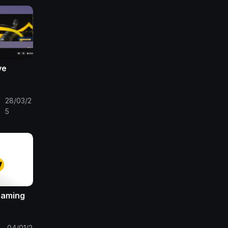
ve
28/03/2
•
5
eaming
04/01/2