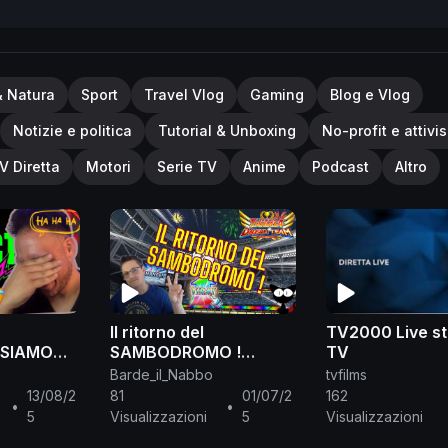
& Natura
Sport
Travel Vlog
Gaming
Blog e Vlog
Notizie e politica
Tutorial & Unboxing
No-profit e attivi
V Diretta
Motori
Serie TV
Anime
Podcast
Altro
Il ritorno del
TV2000 Live s
 SIAMO
SAMBODROMO !
TV
RIDE*
Riassunto Live del
Barde_il_Nabbo
tvfilms
30.06.25
13/08/2
81
01/07/2
162
•
•
5
Visualizzazioni
5
Visualizzazioni