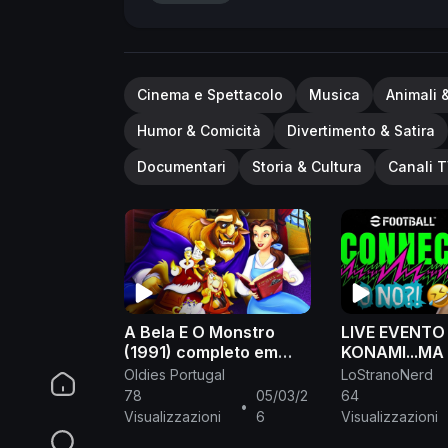
Cinema e Spettacolo
Musica
Animali 
Humor & Comicità
Divertimento & Satira
Documentari
Storia & Cultura
Canali T
A Bela E O Monstro
LIVE EVENTO
(1991) completo em
KONAMI...MA
português
SICURI? *SI 
Oldies Portugal
LoStranoNerd
78
05/03/2
64
•
Visualizzazioni
6
Visualizzazioni