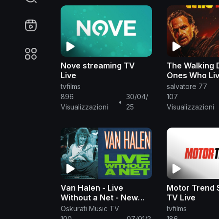
Nove streaming TV
The Walking 
Live
Ones Who Li
tvfilms
salvatore 77
896
30/04/
107
•
Visualizzazioni
25
Visualizzazioni
Van Halen - Live
Motor Trend 
Without a Net - New
TV Live
Heaven 1986
Oskurati Music TV
tvfilms
100
07/01/2
186