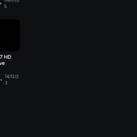
•
5
7 HD
ive
14/12/2
•
3