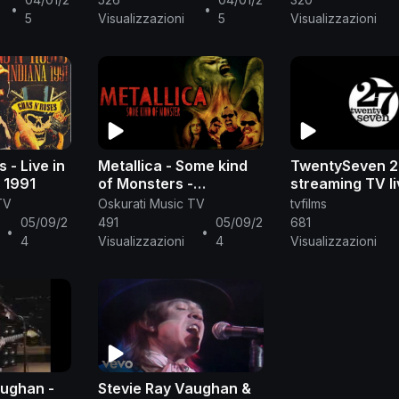
•
•
5
Visualizzazioni
5
Visualizzazioni
 - Live in
Metallica - Some kind
TwentySeven 2
 1991
of Monsters -
streaming TV l
Documentario SUB-ITA
TV
Oskurati Music TV
tvfilms
05/09/2
491
05/09/2
681
•
•
4
Visualizzazioni
4
Visualizzazioni
aughan -
Stevie Ray Vaughan &