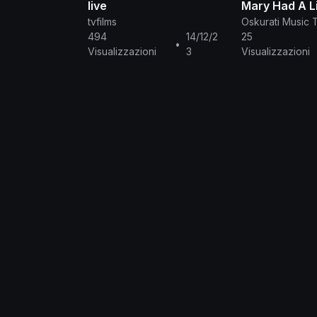
live
Mary Had A L
(Live)
tvfilms
Oskurati Music 
494
14/12/2
25
•
Visualizzazioni
3
Visualizzazioni