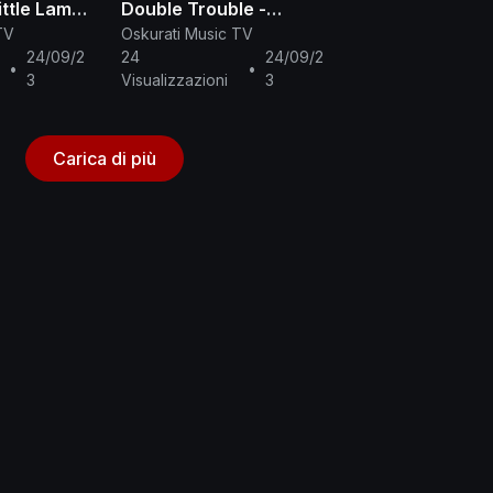
ittle Lamb
Double Trouble -
Voodoo Chile (Live
TV
Oskurati Music TV
From Austin, TX)
24/09/2
24
24/09/2
•
•
3
Visualizzazioni
3
Carica di più