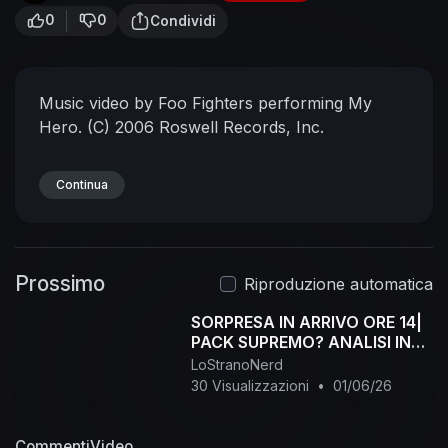
0
0
Condividi
Music video by Foo Fighters performing My
Hero. (C) 2006 Roswell Records, Inc.
Continua
Prossimo
Riproduzione automatica
SORPRESA IN ARRIVO ORE 14|
PACK SUPREMO? ANALISI IN
LIVE!
LoStranoNerd
30 Visualizzazioni
•
01/06/26
Commenti
Video