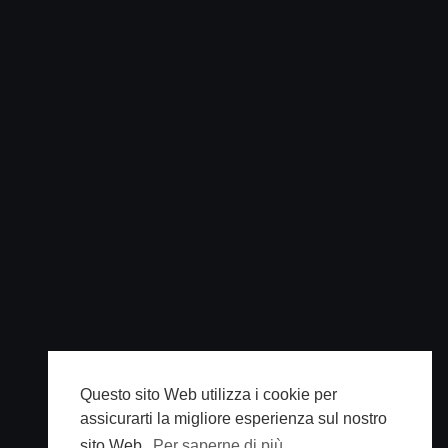
Questo sito Web utilizza i cookie per
assicurarti la migliore esperienza sul nostro
sito Web.
Per saperne di più