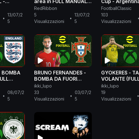
 -
area in FULL MANUAL -
Cup - Argentin
25
eFootball 2025
England - Classi
RedRibbon
FootballClassic
Match
13/07/2
5
13/07/2
103
•
•
5
Visualizzazioni
5
Visualizzazioni
: BOMBA
BRUNO FERNANDES -
GYOKERES - T
FULL
BOMBA DA FUORI
VOLANTE (FUL
(FULL MANUAL)
MANUAL)
ikki_lupo
ikki_lupo
08/07/2
33
03/07/2
19
•
•
5
Visualizzazioni
5
Visualizzazioni