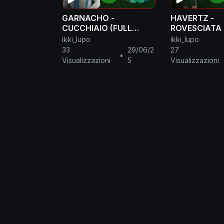
GARNACHO -
HAVERTZ -
CUCCHIAIO (FULL
ROVESCIATA 
MANUAL)
MANUAL)
ikki_lupo
ikki_lupo
33
29/06/2
27
•
Visualizzazioni
5
Visualizzazioni