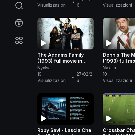
•
team
Visualizzazioni
6
Visualizzazioni
The Addams Family
Dennis The 
(1993) full movie in
(1993) full mo
English
English
NyxIsa
NyxIsa
19
27/02/2
10
•
Visualizzazioni
6
Visualizzazioni
Roby Savi - Lascia Che
Crossbar Cha