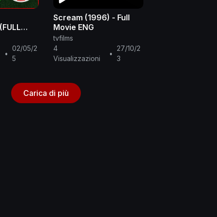
Scream (1996) - Full
(FULL
Movie ENG
tvfilms
02/05/2
4
27/10/2
•
•
5
Visualizzazioni
3
Carica di più