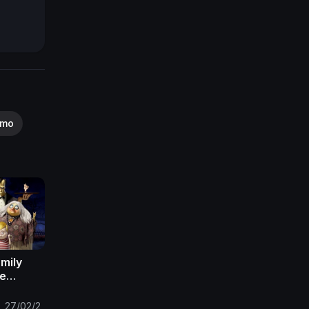
smo
mily
ie
27/02/2