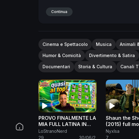
Continua
Cinema e Spettacolo
Musica
Animali 
Humor & Comicità
Divertimento & Satira
Documentari
Storia & Cultura
Canali T
PROVO FINALMENTE LA
Shaun the Sh
MIA FULL LATINA IN
(2015) full mo
PVP!
LoStranoNerd
NyxIsa
#captaintsubasadream
29
30/06/2
7