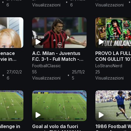
•
•
•
6
Visualizzazioni
6
Visualizzazioni
Menace
A.C. Milan - Juventus
PROVO LA FUL
vie in
F.C. 3-1 - Full Match -
CON GULLIT 10
Serie A 2005/2006
FootballClassic
LoStranoNerd
27/02/2
55
25/11/2
25
•
•
6
Visualizzazioni
5
Visualizzazioni
llenge in
Goal al volo da fuori
1986 Football 