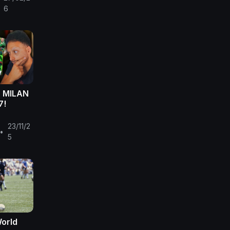
6
L MILAN
7!
23/11/2
•
5
World