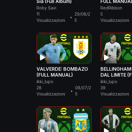
Sia (Full Album)
FULL MANUAL
eFootball 20
Roby Savi
RedRibbon
11
29/08/2
5
•
Visualizzazioni
5
Visualizzazioni
VALVERDE: BOMBAZO
BELLINGHAM
(FULL MANUAL)
DAL LIMITE (
MANUAL)
ikki_lupo
ikki_lupo
28
08/07/2
39
•
Visualizzazioni
5
Visualizzazioni