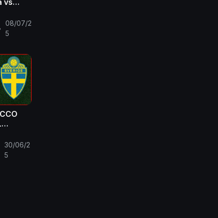
a vs
c Full
08/07/2
•
5
ACCO
L
30/06/2
•
5