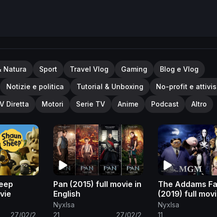
& Natura
Sport
Travel Vlog
Gaming
Blog e Vlog
Notizie e politica
Tutorial & Unboxing
No-profit e attivi
V Diretta
Motori
Serie TV
Anime
Podcast
Altro
eep
Pan (2015) full movie in
The Addams Fa
vie
English
(2019) full mov
English
NyxIsa
NyxIsa
27/02/2
21
27/02/2
11