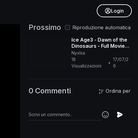
Login
Prossimo
Riproduzione automatica
Ice Age3 - Dawn of the
Dinosaurs - Full Movie
ENG
NyxIsa
18
17/07/2
•
Visualizzazioni
6
0 Commenti
Ordina per