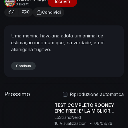
Iscriviti
3 Iscritti
1
0
Condividi
Uma menina havaiana adota um animal de
estimação incomum que, na verdade, é um
alienígena fugitivo.
Continua
Prossimo
Riproduzione automatica
TEST COMPLETO ROONEY
EPIC FREE! E' LA MIGLIOR
SCELTA? #efootball
LoStranoNerd
10 Visualizzazioni
•
06/08/26