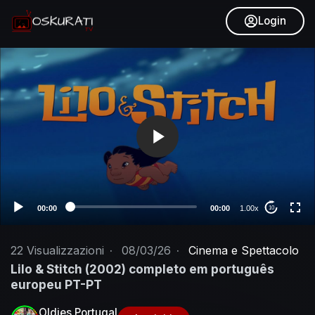
Login
V
i
d
e
o
P
l
a
y
e
00:00
00:00
1.00x
10
r
22
Visualizzazioni
·
08/03/26
·
Cinema e Spettacolo
Lilo & Stitch (2002) completo em português
europeu PT-PT
Oldies Portugal