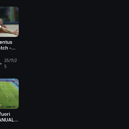
ventus
atch -
2006
25/11/2
•
5
fuori
ANUAL -