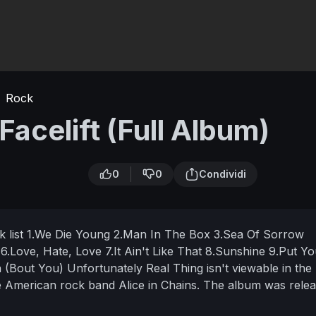
Rock
 Facelift (Full Album)
0
0
Condividi
k list
1.We Die Young
2.Man In The Box
3.Sea Of Sorrow
r
6.Love, Hate, Love
7.It Ain't Like That
8.Sunshine
9.Put Yo
n (Bout You)
Unfortunately Real Thing isn't viewable in the 
the American rock band Alice in Chains. The album was rele
er Under Section 107 of the Copyright Act 1976, allowance