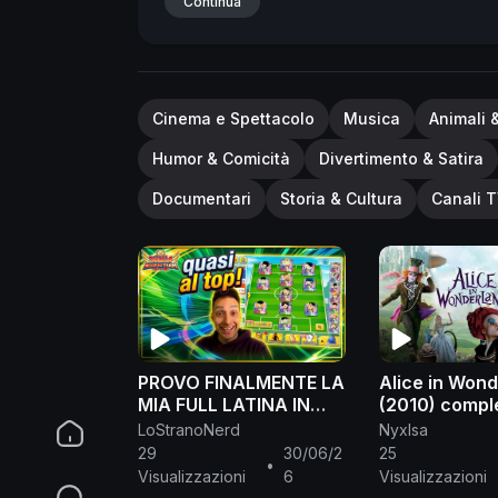
made for "fair use" for purposes such 
Continua
and research. Fair use is a use permitt
profit, educational or personal use tips 
Cinema e Spettacolo
Musica
Animali 
Humor & Comicità
Divertimento & Satira
Documentari
Storia & Cultura
Canali T
PROVO FINALMENTE LA
Alice in Won
MIA FULL LATINA IN
(2010) comple
PVP!
English
LoStranoNerd
NyxIsa
#captaintsubasadream
29
30/06/2
25
•
team
Visualizzazioni
6
Visualizzazioni