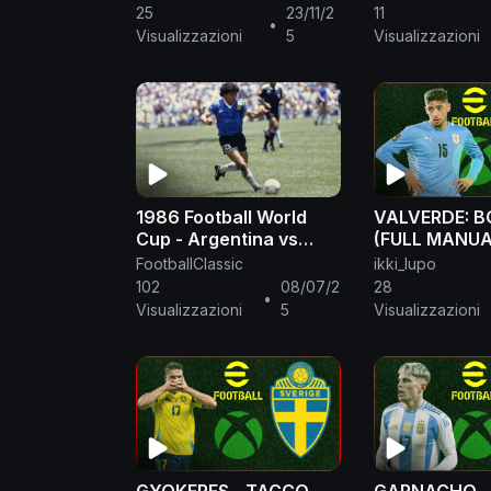
25
23/11/2
11
•
Visualizzazioni
5
Visualizzazioni
1986 Football World
VALVERDE: 
Cup - Argentina vs
(FULL MANUA
England - Classic Full
FootballClassic
ikki_lupo
Match
102
08/07/2
28
•
Visualizzazioni
5
Visualizzazioni