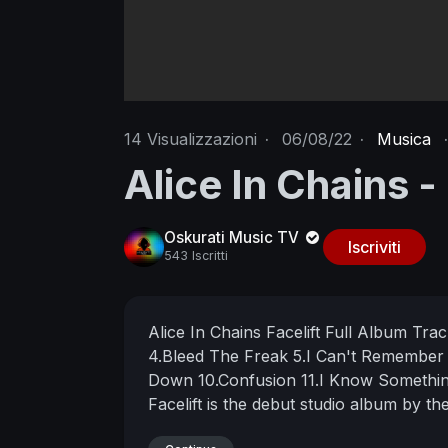
14
Visualizzazioni
·
06/08/22
·
Musica
·
Alice In Chains -
Oskurati Music TV
Iscriviti
543 Iscritti
Alice In Chains Facelift Full Album Trac
4.Bleed The Freak
5.I Can't Remembe
Down
10.Confusion
11.I Know Somethi
Facelift is the debut studio album by 
on August 21, 1990.
Copyright Disclaim