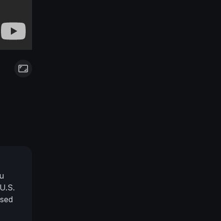
u
U.S.
ased
 is