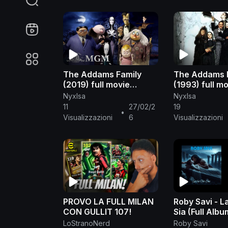
The Addams Family
The Addams 
(2019) full movie
(1993) full mo
English
English
NyxIsa
NyxIsa
11
27/02/2
19
•
Visualizzazioni
6
Visualizzazioni
PROVO LA FULL MILAN
Roby Savi - L
CON GULLIT 107!
Sia (Full Albu
LoStranoNerd
Roby Savi