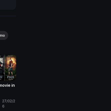
ip,
Non-
smo
movie in
27/02/2
•
6