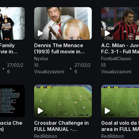
Family
Dennis The Menace
A.C. Milan - Ju
vie in
(1993) full movie in
F.C. 3-1 - Full M
English
Serie A 2005/
NyxIsa
FootballClassic
27/02/2
10
27/02/2
55
•
•
6
Visualizzazioni
6
Visualizzazioni
ascia Che
Crossbar Challenge in
Goal al volo da 
m)
FULL MANUAL -
area in FULL M
eFootball 2025
eFootball 2025
RedRibbon
RedRibbon