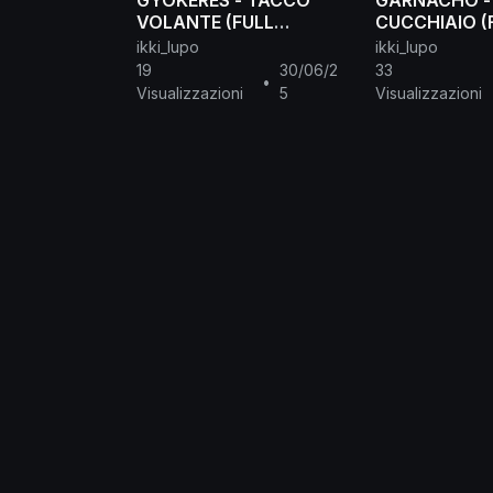
GYOKERES - TACCO
GARNACHO -
VOLANTE (FULL
CUCCHIAIO (
MANUAL)
MANUAL)
ikki_lupo
ikki_lupo
19
30/06/2
33
•
Visualizzazioni
5
Visualizzazioni