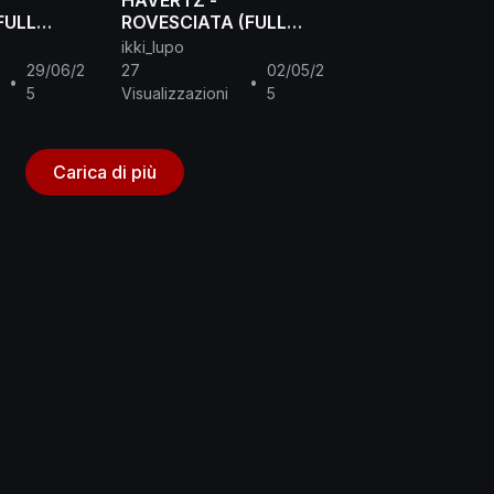
HAVERTZ -
FULL
ROVESCIATA (FULL
MANUAL)
ikki_lupo
29/06/2
27
02/05/2
•
•
5
Visualizzazioni
5
Carica di più