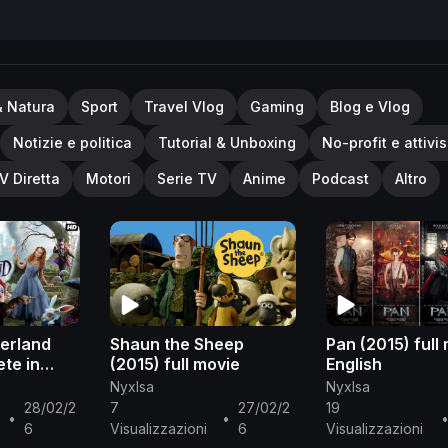
as criticism, comment, news reporting, teaching, scholarsh
ed by copyright statute that might otherwise be infringing. 
the balance in favor of fair use.
& Natura
Sport
Travel Vlog
Gaming
Blog e Vlog
Notizie e politica
Tutorial & Unboxing
No-profit e attivi
V Diretta
Motori
Serie TV
Anime
Podcast
Altro
derland
Shaun the Sheep
Pan (2015) full 
te in
(2015) full movie
English
NyxIsa
NyxIsa
28/02/2
7
27/02/2
19
•
•
6
Visualizzazioni
6
Visualizzazioni