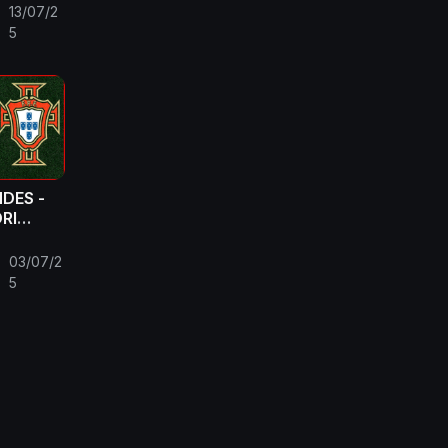
13/07/2
•
5
DES -
RI
)
03/07/2
•
5