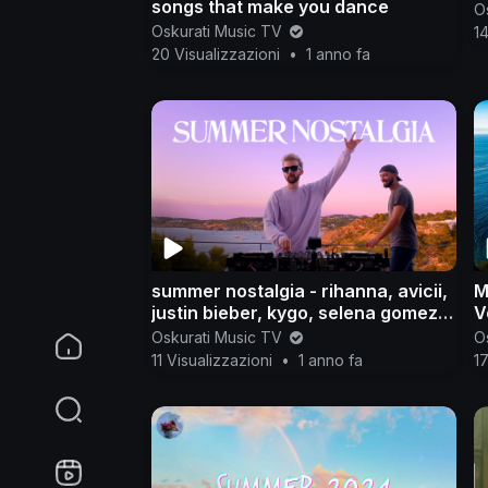
songs that make you dance
O
Oskurati Music TV
14
20 Visualizzazioni
•
1 anno fa
summer nostalgia - rihanna, avicii,
M
justin bieber, kygo, selena gomez,
V
alok, bastille, david guetta

Oskurati Music TV
O
11 Visualizzazioni
•
1 anno fa
17