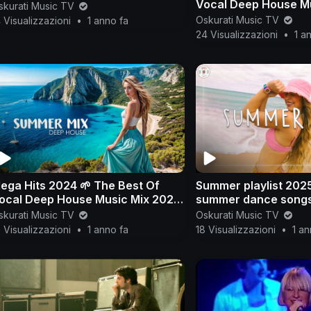
Vocal Deep House M
skurati Music TV
🌱 Summer Music Mi
Oskurati Music TV
 Visualizzazioni
•
1 anno fa
24 Visualizzazioni
•
1 a
ega Hits 2024 🌱 The Best Of
Summer playlist 2025
ocal Deep House Music Mix 2024
summer dance songs
 Summer Music Mix 2024 #205
songs 2025
skurati Music TV
Oskurati Music TV
 Visualizzazioni
•
1 anno fa
18 Visualizzazioni
•
1 an