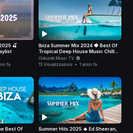
2025 🍒
Ibiza Summer Mix 2024 🍓 Best Of
ylist
Tropical Deep House Music Chill
Out Mix 2023 🍓 Chillout Lounge
Oskurati Music TV
nno fa
13 Visualizzazioni
•
1 anno fa
he Best Of
Summer Hits 2025 🔥 Ed Sheeran,