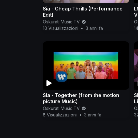
Sia - Cheap Thrills (Performance
L
Edit)
V
Oskurati Music TV
O
10 Visualizzazioni
•
3 anni fa
14
Sia - Together (from the motion
S
picture Music)
L
P
Oskurati Music TV
O
8 Visualizzazioni
•
3 anni fa
32