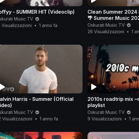
offyy - SUMMER HIT (Videoclip)
Clean Summer 2024 S
🌴 Summer Music 202
skurati Music TV
Best Clean Summer 
Oskurati Music TV
 Visualizzazioni
•
1 anno fa
2025
26 Visualizzazioni
•
1 a
alvin Harris - Summer (Official
2010s roadtrip mix ~
ideo)
playlist
skurati Music TV
Oskurati Music TV
 Visualizzazioni
•
1 anno fa
9 Visualizzazioni
•
1 an