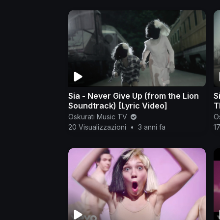
Sia - Never Give Up (from the Lion
S
Soundtrack) [Lyric Video]
T
Oskurati Music TV
O
20 Visualizzazioni
•
3 anni fa
17