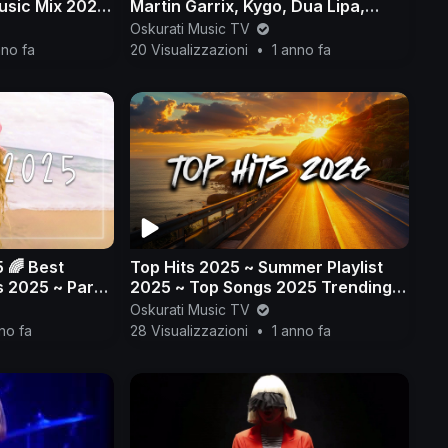
usic Mix 2025
Martin Garrix, Kygo, Dua Lipa,
x 2025 #4
Avicii, The Chainsmokers Style #5
Oskurati Music TV
nno fa
20 Visualizzazioni
•
1 anno fa
 🌈 Best
Top Hits 2025 ~ Summer Playlist
 2025 ~ Party
2025 ~ Top Songs 2025 Trending
Music 🎶🎧
Oskurati Music TV
no fa
28 Visualizzazioni
•
1 anno fa