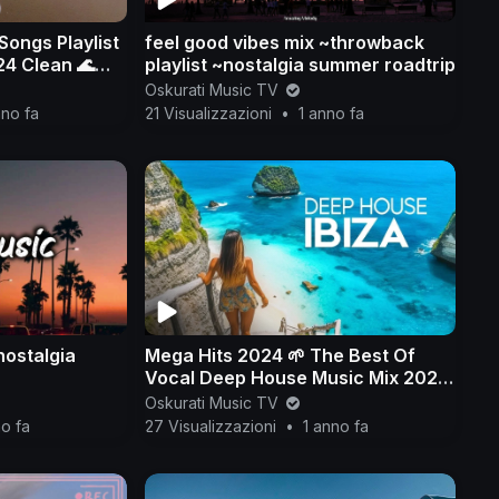
ongs Playlist
feel good vibes mix ~throwback
4 Clean 🌊
playlist ~nostalgia summer roadtrip
Songs 2024-
Oskurati Music TV
nno fa
21 Visualizzazioni
•
1 anno fa
nostalgia
Mega Hits 2024 🌱 The Best Of
Vocal Deep House Music Mix 2024
🌱 Summer Music Mix 2024 #268
Oskurati Music TV
no fa
27 Visualizzazioni
•
1 anno fa