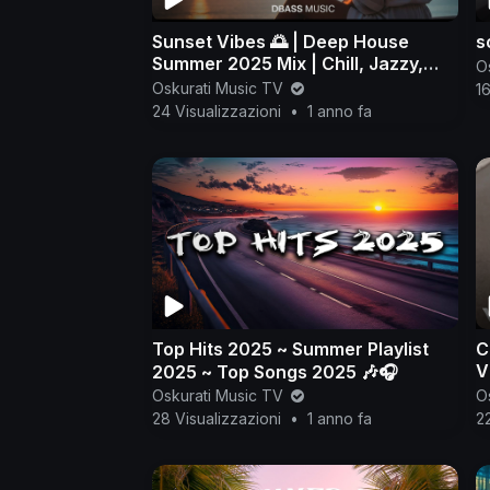
Sunset Vibes 🌅 | Deep House
s
Summer 2025 Mix | Chill, Jazzy,
O
Tropical Lounge - 1 hour
Oskurati Music TV
16
24 Visualizzazioni
•
1 anno fa
Top Hits 2025 ~ Summer Playlist
C
V
2025 ~ Top Songs 2025 🎶🎧
Oskurati Music TV
O
28 Visualizzazioni
•
1 anno fa
22