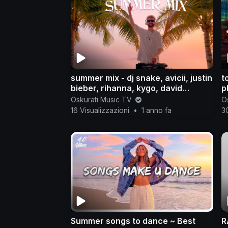
summer mix - dj snake, avicii, justin
t
bieber, rihanna, kygo, david
p
guetta, calvin harris, jonas blue
2
Oskurati Music TV
O
16 Visualizzazioni
•
1 anno fa
30
Summer songs to dance ~ Best
R