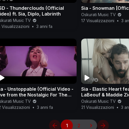
SD - Thunderclouds (Official
Sia - Snowman [Offic
ideo) ft. Sia, Diplo, Labrinth
Oskurati Music TV
skurati Music TV
17 Visualizzazioni
•
3 an
 Visualizzazioni
•
3 anni fa
ia - Unstoppable (Official Video -
Sia - Elastic Heart fe
ive from the Nostalgic For The
LaBeouf & Maddie Zie
resent Tour)
Video)
skurati Music TV
Oskurati Music TV
 Visualizzazioni
•
3 anni fa
21 Visualizzazioni
•
3 an
1
2